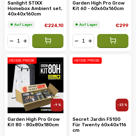
Sanlight STIXX
Garden High Pro Grow
Homebox Ambient set,
Kit 60 - 60x60x160cm
40x40x160cm
⏺︎ Auf Lager
⏺︎ Auf Lager
€224,10
€299
−
+
−
+
HEISSE PREISE
HEISSE PREISE
–9 %
–23 %
Garden High Pro Grow
Secret Jardin FS100
Kit 80 - 80x80x180cm
Für Twenty 60x40x116
cm