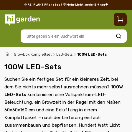
🌱 RE-PLANT Pflanztopf
💡 Mehr Licht, mehr Ertrag🍁
Blog
Lieferung
Rücksendungen und Reklamationen
Impres
Suchen
/
Growbox Komplettset
/
LED-Sets
/
100W LED-Sets
100W LED-Sets
Suchen Sie ein fertiges Set für ein kleineres Zelt, bei
dem Sie nichts mehr selbst ausrechnen müssen?
100W
LED-Sets
kombinieren eine Vollspektrum-LED-
Beleuchtung, ein Growzelt in der Regel mit den Maßen
60x60x160 cm und eine Belüftung in einem
Komplettpaket – nach der Lieferung einfach
zusammenbauen und bepflanzen. Hundert Watt Licht