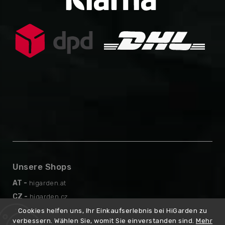
Unsere Shops
AT -
higarden.at
CZ -
higarden.cz
EN -
higarden.eu
Cookies helfen uns, Ihr Einkaufserlebnis bei HiGarden zu
verbessern. Wählen Sie, womit Sie einverstanden sind.
Mehr
PL -
higarden.pl