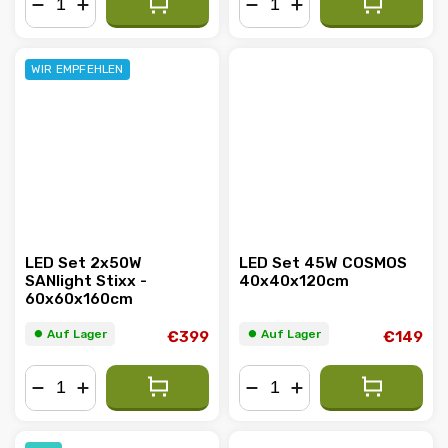
−
+
−
+
WIR EMPFEHLEN
LED Set 2x50W
LED Set 45W COSMOS
SANlight Stixx -
40x40x120cm
60x60x160cm
⏺︎ Auf Lager
⏺︎ Auf Lager
€399
€149
−
+
−
+