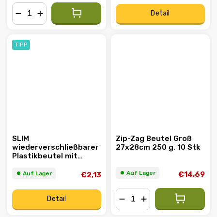
Detail
−
+
TIPP
SLIM
Zip-Zag Beutel Groß
wiederverschließbarer
27x28cm 250 g, 10 Stk
Plastikbeutel mit
Reißverschluss –
Packung mit 100 Stück
⏺︎ Auf Lager
⏺︎ Auf Lager
€14,69
€2,13
Detail
−
+