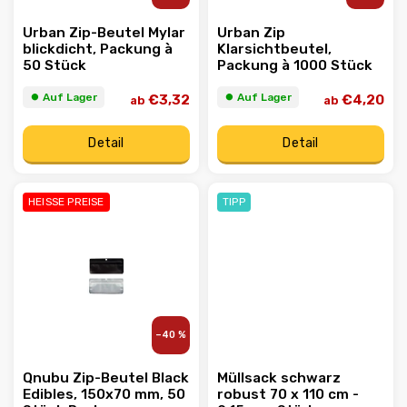
Urban Zip-Beutel Mylar
Urban Zip
blickdicht, Packung à
Klarsichtbeutel,
50 Stück
Packung à 1000 Stück
⏺︎ Auf Lager
⏺︎ Auf Lager
€3,32
€4,20
ab
ab
Detail
Detail
HEISSE PREISE
TIPP
–40 %
Qnubu Zip-Beutel Black
Müllsack schwarz
Edibles, 150x70 mm, 50
robust 70 x 110 cm -