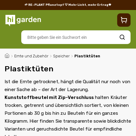
🌱 RE-PLANT Pflanztopf
💡 Mehr Licht, mehr Ertrag🍁
Blog
Lieferung
Rücksendungen und Reklamationen
Impres
Suchen
/
Ernte und Zubehör
/
Speicher
/
Plastiktüten
Plastiktüten
Ist die Ernte getrocknet, hängt die Qualität nur noch von
einer Sache ab – der Art der Lagerung.
Kunststoffbeutel mit Zip-Verschluss
halten Kräuter
trocken, getrennt und übersichtlich sortiert, von kleinen
Portionen ab 30 g bis hin zu Beuteln für ein ganzes
Kilogramm. Hier finden Sie transparente sowie blickdichte
Varianten und geruchsdichte Beutel für empfindliche