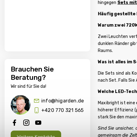
hingegen
Sets mi
Häufig gestellte
Warum zwei 720W
Zwei Leuchten vert
dunklen Ränder gi
Raums.
Was ist alles im 
Brauchen Sie
Die Sets sind als 
Beratung?
nach Set. Falls Sie
Wir sind für Sie da!
Welche LED-Tech
info@higarden.de
Maxibright ist ein
höherer Effizienz 
+420 770 321 565
stark Sie den maxi
Sind Sie unsicher, 
gemeinsam die Zelt