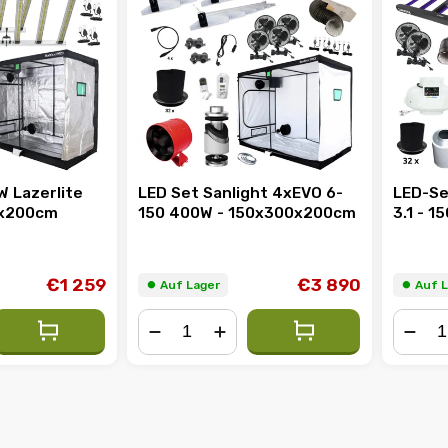
 Lazerlite
LED Set Sanlight 4xEVO 6-
LED-Se
0x200cm
150 400W - 150x300x200cm
3.1 - 
€1 259
€3 890
⏺︎ Auf Lager
⏺︎ Auf 
−
+
−