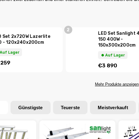
.
LED Set Sanlight 
 Set 2x720W Lazerlite
150 400W -
O - 120x240x200cm
150x300x200cm
 Auf Lager
⏺︎ Auf Lager
 259
€3 890
Mehr Produkte anzeigen
n
Günstigste
Teuerste
Meistverkauft