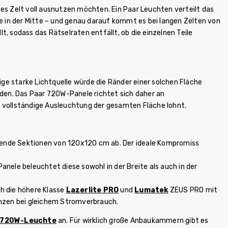
ßes Zelt voll ausnutzen möchten. Ein Paar Leuchten verteilt das
e in der Mitte – und genau darauf kommt es bei langen Zelten von
sodass das Rätselraten entfällt, ob die einzelnen Teile
nzige starke Lichtquelle würde die Ränder einer solchen Fläche
en. Das Paar 720W-Panele richtet sich daher an
ne vollständige Ausleuchtung der gesamten Fläche lohnt.
ende Sektionen von 120x120 cm ab. Der ideale Kompromiss
nele beleuchtet diese sowohl in der Breite als auch in der
h die höhere Klasse
Lazerlite PRO
und
Lumatek
ZEUS PRO mit
anzen bei gleichem Stromverbrauch.
r 720W-Leuchte
an. Für wirklich große Anbaukammern gibt es