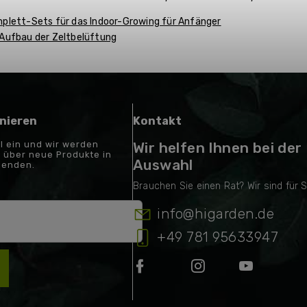
plett-Sets für das Indoor-Growing für Anfänger
Aufbau der Zeltbelüftung
nieren
Kontakt
il ein und wir werden
Wir helfen Ihnen bei der
 über neue Produkte in
Auswahl
senden.
info
@
higarden.de
+49 781 95633947