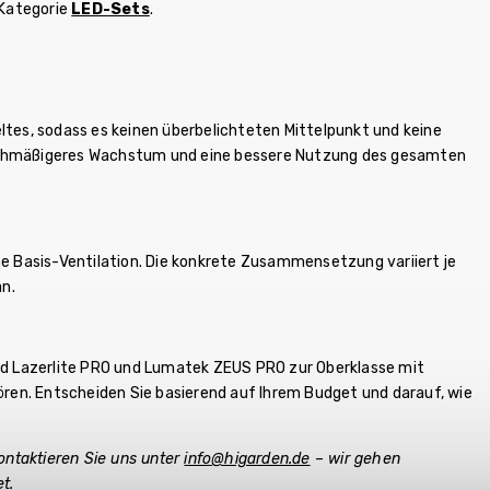
 Kategorie
LED-Sets
.
ltes, sodass es keinen überbelichteten Mittelpunkt und keine
eichmäßigeres Wachstum und eine bessere Nutzung des gesamten
ne Basis-Ventilation. Die konkrete Zusammensetzung variiert je
an.
end Lazerlite PRO und Lumatek ZEUS PRO zur Oberklasse mit
en. Entscheiden Sie basierend auf Ihrem Budget und darauf, wie
Kontaktieren Sie uns unter
info@higarden.de
– wir gehen
t.