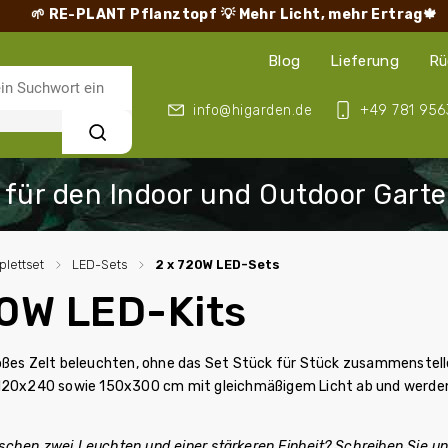
🌱 RE-PLANT Pflanztopf
💡 Mehr Licht, mehr Ertrag🍁
Blog
Lieferung
Rü
info@higarden.de
+49 781 956
Suchen
lettset
/
LED-Sets
/
2 x 720W LED-Sets
20W LED-Kits
roßes Zelt beleuchten, ohne das Set Stück für Stück zusammenste
120x240 sowie 150x300 cm mit gleichmäßigem Licht ab und werden 
chen zwei Leuchten und einer stärkeren Einheit? Schreiben Sie u