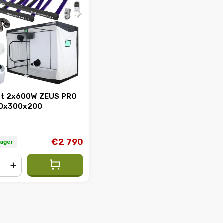
t 2x600W ZEUS PRO
150x300x200
€2 790
Lager
+