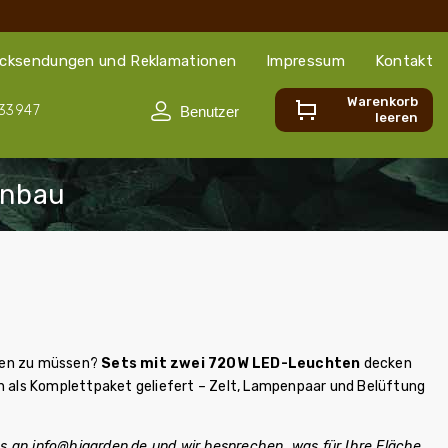
cksendungen und Reklamationen
Impressum
Kontakt
Warenkorb
33947
leeren
llen zu müssen?
Sets mit zwei 720W LED-Leuchten
decken
als Komplettpaket geliefert – Zelt, Lampenpaar und Belüftung
ns an
info@higarden.de
und wir besprechen, was für Ihre Fläche