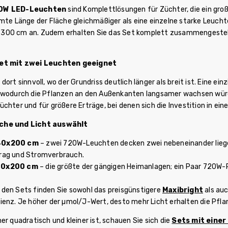
20W LED-Leuchten
sind Komplettlösungen für Züchter, die ein gro
amte Länge der Fläche gleichmäßiger als eine einzelne starke Leucht
00 cm an. Zudem erhalten Sie das Set komplett zusammengestellt, 
Set mit zwei Leuchten geeignet
dort sinnvoll, wo der Grundriss deutlich länger als breit ist. Eine ei
 wodurch die Pflanzen an den Außenkanten langsamer wachsen würd
chter und für größere Erträge, bei denen sich die Investition in ei
che und Licht auswählt
40x200 cm
– zwei 720W-Leuchten decken zwei nebeneinander lieg
rag und Stromverbrauch.
00x200 cm
– die größte der gängigen Heimanlagen; ein Paar 720W-Pa
n den Sets finden Sie sowohl das preisgünstigere
Maxibright
als auc
zienz. Je höher der µmol/J-Wert, desto mehr Licht erhalten die Pfl
er quadratisch und kleiner ist, schauen Sie sich die
Sets mit eine