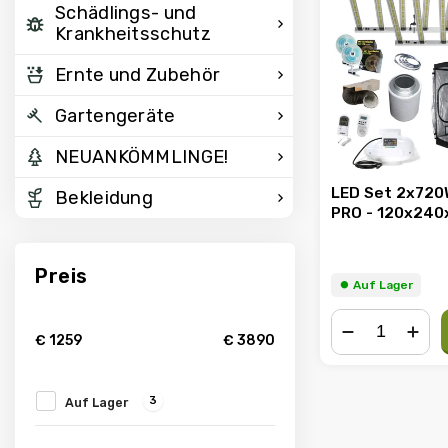
Schädlings- und
Krankheitsschutz
Ernte und Zubehör
Gartengeräte
NEUANKÖMMLINGE!
LED Set 2x720W
Bekleidung
PRO - 120x24
Preis
⏺︎ Auf Lager
€
1259
€
3890
−
+
3
Auf Lager