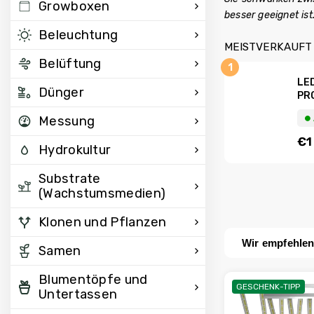
Growboxen
besser geeignet ist
Beleuchtung
MEISTVERKAUFT
Belüftung
LED
Dünger
PR
⏺︎
Messung
€1
Hydrokultur
Substrate
(Wachstumsmedien)
Klonen und Pflanzen
Wir empfehle
Samen
Blumentöpfe und
GESCHENK-TIPP
Untertassen