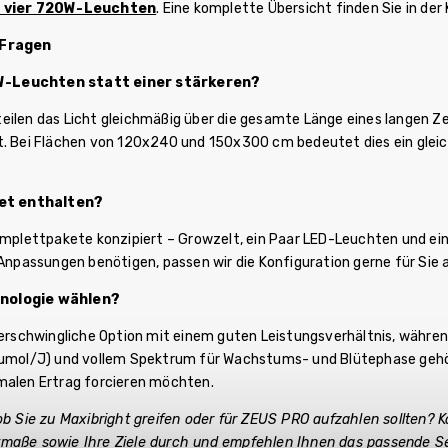
t vier 720W-Leuchten
. Eine komplette Übersicht finden Sie in der
 Fragen
-Leuchten statt einer stärkeren?
eilen das Licht gleichmäßig über die gesamte Länge eines langen Ze
bt. Bei Flächen von 120x240 und 150x300 cm bedeutet dies ein gl
Set enthalten?
Komplettpakete konzipiert – Growzelt, ein Paar LED-Leuchten und ei
 Anpassungen benötigen, passen wir die Konfiguration gerne für Sie 
nologie wählen?
e erschwingliche Option mit einem guten Leistungsverhältnis, währ
(µmol/J) und vollem Spektrum für Wachstums- und Blütephase gehör
malen Ertrag forcieren möchten.
ob Sie zu Maxibright greifen oder für ZEUS PRO aufzahlen sollten? 
maße sowie Ihre Ziele durch und empfehlen Ihnen das passende Se