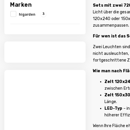
Marken
Sets mit zwei 7
Licht über die ges
3
higarden
120x240 oder 150x3
zusammenpassen.
Für wen ist das 
Zwei Leuchten sind 
nicht ausleuchten,
fortgeschrittene Zü
Wie man nach Flä
Zelt 120x2
zwischen Ert
Zelt 150x3
Länge.
LED-Typ
– i
höherer Effi
Wenn Ihre Fläche eh