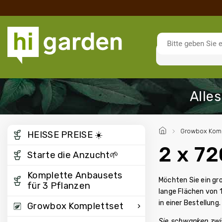
/
Growbox Komp
HEISSE PREISE ☀️
2 x 7
Starte die Anzucht🌱
Komplette Anbausets
Möchten Sie ein g
für 3 Pflanzen
lange Flächen von 
in einer Bestellung.
Growbox Komplettset
Sie schwanken zwis