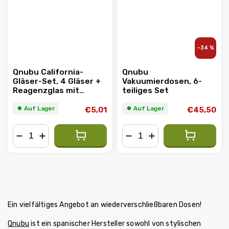
–34 %
Qnubu California-
Qnubu
Gläser-Set, 4 Gläser +
Vakuumierdosen, 6-
Reagenzglas mit
teiliges Set
Korkstopfen
⏺︎ Auf Lager
⏺︎ Auf Lager
€5,01
€45,50
−
+
−
+
Ein vielfältiges Angebot an wiederverschließbaren Dosen!
Qnubu
ist ein spanischer Hersteller sowohl von stylischen