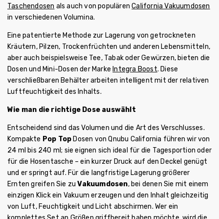
Taschendosen
als auch von populären
California Vakuumdosen
in verschiedenen Volumina.
Eine patentierte Methode zur Lagerung von getrockneten
Kräutern, Pilzen, Trockenfrüchten und anderen Lebensmitteln,
aber auch beispielsweise Tee, Tabak oder Gewürzen, bieten die
Dosen und Mini-Dosen der Marke
Integra Boost
. Diese
verschließbaren Behälter arbeiten intelligent mit der relativen
Luftfeuchtigkeit des Inhalts.
Wie man die richtige Dose auswählt
Entscheidend sind das Volumen und die Art des Verschlusses.
Kompakte
Pop Top
Dosen von Qnubu California führen wir von
24 ml bis 240 ml; sie eignen sich ideal für die Tagesportion oder
für die Hosentasche – ein kurzer Druck auf den Deckel genügt
und er springt auf. Für die langfristige Lagerung größerer
Ernten greifen Sie zu
Vakuumdosen
, bei denen Sie mit einem
einzigen Klick ein Vakuum erzeugen und den Inhalt gleichzeitig
von Luft, Feuchtigkeit und Licht abschirmen. Wer ein
komplettes Set an Größen griffbereit haben möchte, wird die