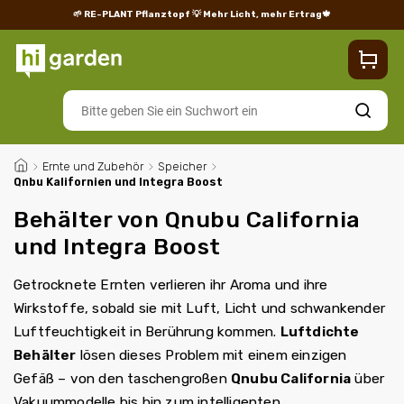
🌱 RE-PLANT Pflanztopf
💡 Mehr Licht, mehr Ertrag🍁
Blog
Lieferung
Rücksendungen und Reklamationen
Impres
Suchen
/
Ernte und Zubehör
/
Speicher
/
Qnbu Kalifornien und Integra Boost
Behälter von Qnubu California
und Integra Boost
Getrocknete Ernten verlieren ihr Aroma und ihre
Wirkstoffe, sobald sie mit Luft, Licht und schwankender
Luftfeuchtigkeit in Berührung kommen.
Luftdichte
Behälter
lösen dieses Problem mit einem einzigen
Gefäß – von den taschengroßen
Qnubu California
über
Vakuummodelle bis hin zum intelligenten