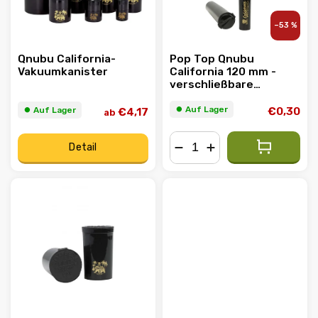
–53 %
Qnubu California-
Pop Top Qnubu
Vakuumkanister
California 120 mm -
verschließbare
Dosierdose für die
Hosentasche
⏺︎ Auf Lager
⏺︎ Auf Lager
€0,30
€4,17
ab
Detail
−
+