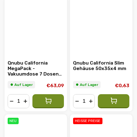
Qnubu California
Qnubu California Slim
MegaPack -
Gehäuse 50x35x4 mm
Vakuumdose 7 Dosen
im Set
⏺︎ Auf Lager
⏺︎ Auf Lager
€63,09
€0,63
−
+
−
+
NEU
HEISSE PREISE