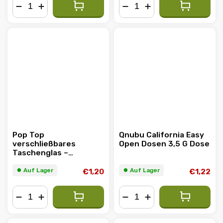
−
+
−
+
Pop Top
Qnubu California Easy
verschließbares
Open Dosen 3,5 G Dose
Taschenglas –
verschiedene Farben
⏺︎ Auf Lager
⏺︎ Auf Lager
€1,20
€1,22
−
+
−
+