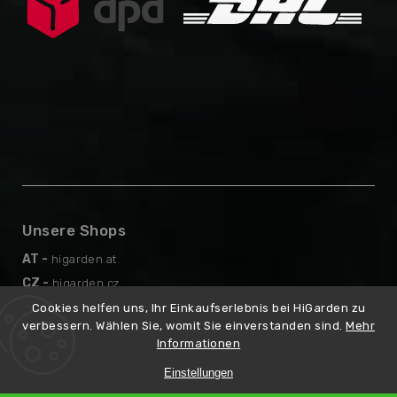
Unsere Shops
AT -
higarden.at
CZ -
higarden.cz
EN -
higarden.eu
Cookies helfen uns, Ihr Einkaufserlebnis bei HiGarden zu
verbessern. Wählen Sie, womit Sie einverstanden sind.
Mehr
PL -
higarden.pl
Informationen
Einstellungen