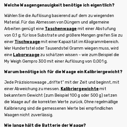
Welche Waagengenauigkeit benötige ich eigentlich?
Wählen Sie die Auflösung basierend auf dem zu wiegenden
Material. Für das Abmessen von Düngern und allgemeine
Arbeiten genügt eine
Taschenwaage
mit einer Abstufung
von 0,1 g; für lose Substrate und größere Mengen greifen Sie zu
einer
Tischwaage
mit einer Kapazität im Kilogrammbereich.
Wer Hundertstel oder Tausendstel Gramm wiegen muss, wird
eine
Laborwaage
zu schätzen wissen – wie zum Beispiel die
My Weigh Gempro 300 mit einer Auflösung von 0,001 g.
Warum benötige ich für die Waage ein Kalibriergewicht?
Jede Präzisionswaage „driftet“ mit der Zeit und beginnt, mit
einer Abweichung zu messen.
Kalibriergewichte
mit
bekanntem Gewicht (zum Beispiel 100 g oder 500 g) setzen
die Waage auf die korrekten Werte zurück. Ohne regelmäßige
Kalibrierung sind die gemessenen Werte bei empfindlichen
Waagen nicht zuverlässig.
Wie lange hält die Batterie der Waage?