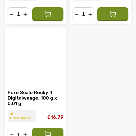
−
+
−
+
Pure Scale Rocky II
Digitalwaage, 100 g x
0,01 g
⏺︎
€16,79
Unterwegs