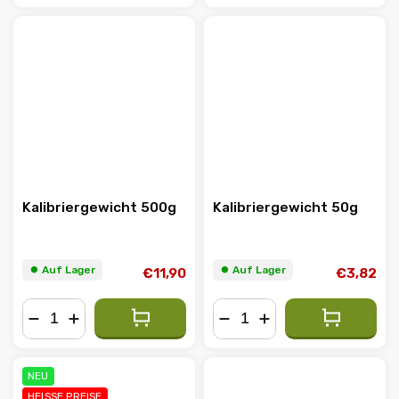
−
+
−
+
Kalibriergewicht 500g
Kalibriergewicht 50g
⏺︎ Auf Lager
⏺︎ Auf Lager
€11,90
€3,82
−
+
−
+
NEU
HEISSE PREISE