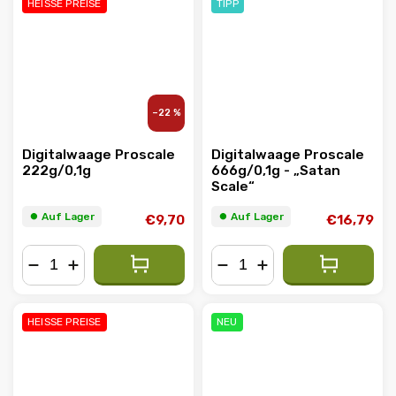
HEISSE PREISE
TIPP
–22 %
Digitalwaage Proscale
Digitalwaage Proscale
222g/0,1g
666g/0,1g - „Satan
Scale“
⏺︎ Auf Lager
⏺︎ Auf Lager
€9,70
€16,79
−
+
−
+
HEISSE PREISE
NEU