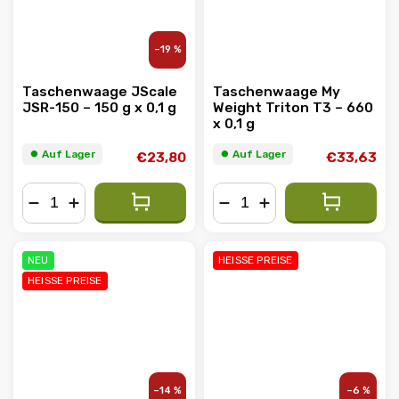
–19 %
Taschenwaage JScale
Taschenwaage My
JSR-150 – 150 g x 0,1 g
Weight Triton T3 – 660
x 0,1 g
⏺︎ Auf Lager
⏺︎ Auf Lager
€23,80
€33,63
−
+
−
+
NEU
HEISSE PREISE
HEISSE PREISE
–14 %
–6 %