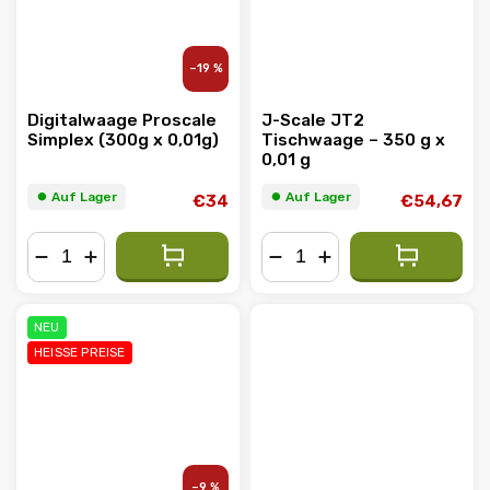
–19 %
Digitalwaage Proscale
J-Scale JT2
Simplex (300g x 0,01g)
Tischwaage – 350 g x
0,01 g
⏺︎ Auf Lager
⏺︎ Auf Lager
€34
€54,67
−
+
−
+
NEU
HEISSE PREISE
–9 %