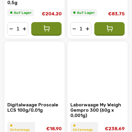
0,5g
⏺︎ Auf Lager
⏺︎ Auf Lager
€204,20
€83,75
−
+
−
+
Digitalwaage Proscale
Laborwaage My Weigh
LCS 100g/0,01g
Gempro 300 (60g x
0,001g)
⏺︎
⏺︎
€18,90
€238,69
Unterwegs
Unterwegs