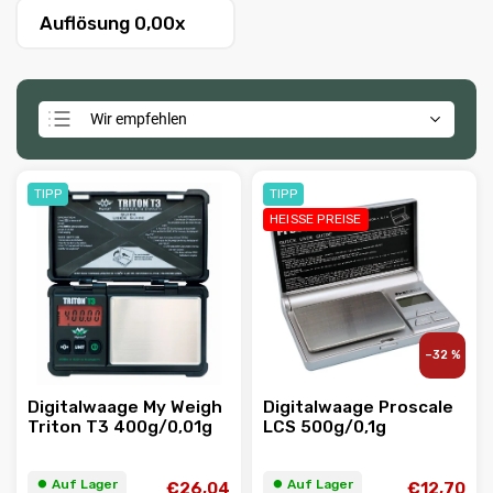
Auflösung 0,00x
Wir empfehlen
Günstigste
Teuerste
TIPP
TIPP
HEISSE PREISE
Meistverkauft
Alphabetisch
–32 %
Digitalwaage My Weigh
Digitalwaage Proscale
Triton T3 400g/0,01g
LCS 500g/0,1g
⏺︎ Auf Lager
⏺︎ Auf Lager
€26,04
€12,70