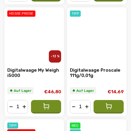
−
+
−
+
HEISSE PREISE
TIPP
–13 %
Digitalwaage My Weigh
Digitalwaage Proscale
i5000
111g/0,01g
⏺︎ Auf Lager
⏺︎ Auf Lager
€46,80
€14,69
−
+
−
+
TIPP
NEU