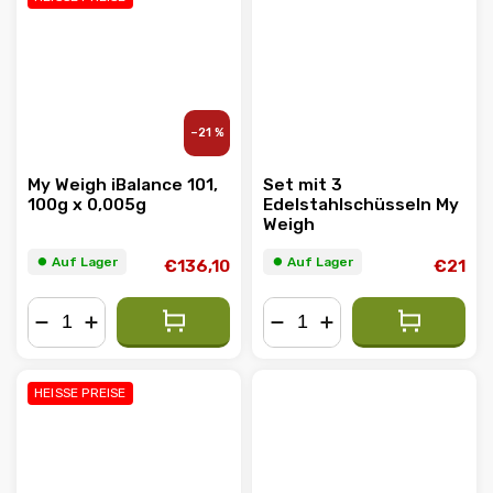
–21 %
My Weigh iBalance 101,
Set mit 3
100g x 0,005g
Edelstahlschüsseln My
Weigh
⏺︎ Auf Lager
⏺︎ Auf Lager
€136,10
€21
−
+
−
+
HEISSE PREISE