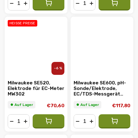
−
+
−
+
HEISSE PREISE
–6 %
Milwaukee SE520,
Milwaukee SE600, pH-
Elektrode für EC-Meter
Sonde/Elektrode,
MW302
EC/TDS-Messgerät
MW802
⏺︎ Auf Lager
⏺︎ Auf Lager
€70,60
€117,80
−
+
−
+