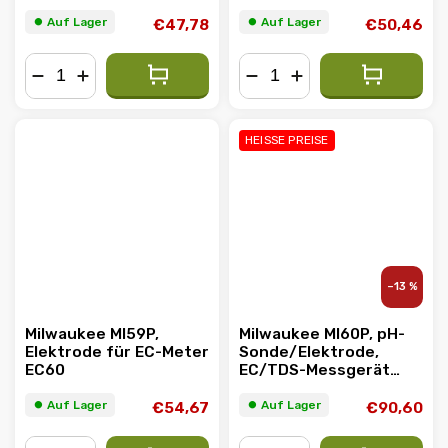
⏺︎ Auf Lager
⏺︎ Auf Lager
€47,78
€50,46
−
+
−
+
HEISSE PREISE
–13 %
Milwaukee MI59P,
Milwaukee MI60P, pH-
Elektrode für EC-Meter
Sonde/Elektrode,
EC60
EC/TDS-Messgerät
MW804
⏺︎ Auf Lager
⏺︎ Auf Lager
€54,67
€90,60