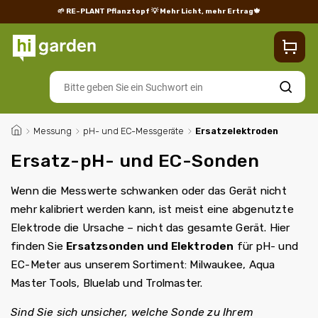
🌱 RE-PLANT Pflanztopf
💡 Mehr Licht, mehr Ertrag🍁
Blog
Lieferung
Rücksendungen und Reklamationen
Impres
Suchen
/
Messung
/
pH- und EC-Messgeräte
/
Ersatzelektroden
Ersatz-pH- und EC-Sonden
Wenn die Messwerte schwanken oder das Gerät nicht
mehr kalibriert werden kann, ist meist eine abgenutzte
Elektrode die Ursache – nicht das gesamte Gerät. Hier
finden Sie
Ersatzsonden und Elektroden
für pH- und
EC-Meter aus unserem Sortiment: Milwaukee, Aqua
Master Tools, Bluelab und Trolmaster.
Sind Sie sich unsicher, welche Sonde zu Ihrem