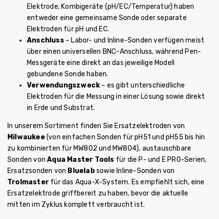
Elektrode; Kombigeräte (pH/EC/Temperatur) haben
entweder eine gemeinsame Sonde oder separate
Elektroden für pH und EC.
Anschluss
– Labor- und Inline-Sonden verfügen meist
über einen universellen BNC-Anschluss, während Pen-
Messgeräte eine direkt an das jeweilige Modell
gebundene Sonde haben.
Verwendungszweck
– es gibt unterschiedliche
Elektroden für die Messung in einer Lösung sowie direkt
in Erde und Substrat.
In unserem Sortiment finden Sie Ersatzelektroden von
Milwaukee
(von einfachen Sonden für pH51 und pH55 bis hin
zu kombinierten für MW802 und MW804), austauschbare
Sonden von
Aqua Master Tools
für die P- und E PRO-Serien,
Ersatzsonden von
Bluelab
sowie Inline-Sonden von
Trolmaster
für das Aqua-X-System. Es empfiehlt sich, eine
Ersatzelektrode griffbereit zu haben, bevor die aktuelle
mitten im Zyklus komplett verbraucht ist.