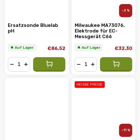
–3 %
Ersatzsonde Bluelab
Milwaukee MA73076,
pH
Elektrode für EC-
Messgerät C66
⏺︎ Auf Lager
⏺︎ Auf Lager
€86,52
€32,30
−
+
−
+
HEISSE PREISE
–11 %