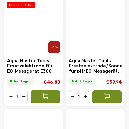
HEISSE PREISE
–3 %
Aqua Master Tools
Aqua Master Tools
Ersatzelektrode für
Ersatzelektrode/Sonde
EC-Messgerät E300
für pH/EC-Messgerät
PRO
P160 PRO
⏺︎ Auf Lager
⏺︎ Auf Lager
€46,80
€39,94
−
+
−
+