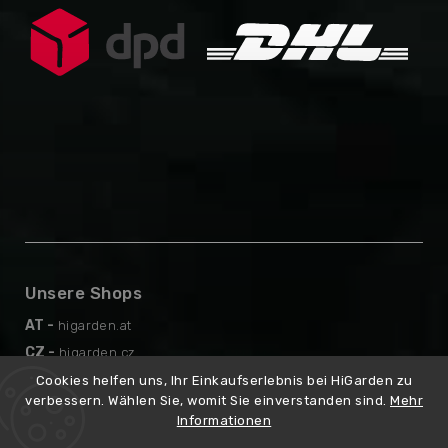
Unsere Shops
AT -
higarden.at
CZ -
higarden.cz
EN -
higarden.eu
Cookies helfen uns, Ihr Einkaufserlebnis bei HiGarden zu
verbessern. Wählen Sie, womit Sie einverstanden sind.
Mehr
PL -
higarden.pl
Informationen