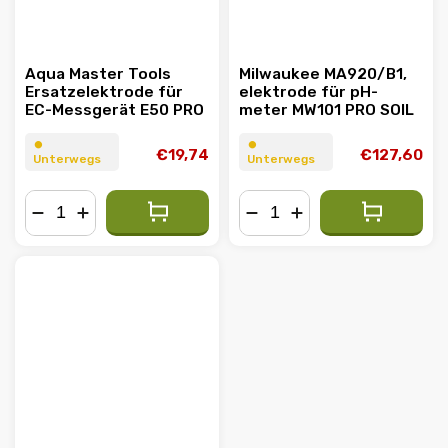
Aqua Master Tools
Milwaukee MA920/B1,
Ersatzelektrode für
elektrode für pH-
EC-Messgerät E50 PRO
meter MW101 PRO SOIL
⏺︎
⏺︎
€19,74
€127,60
Unterwegs
Unterwegs
−
+
−
+