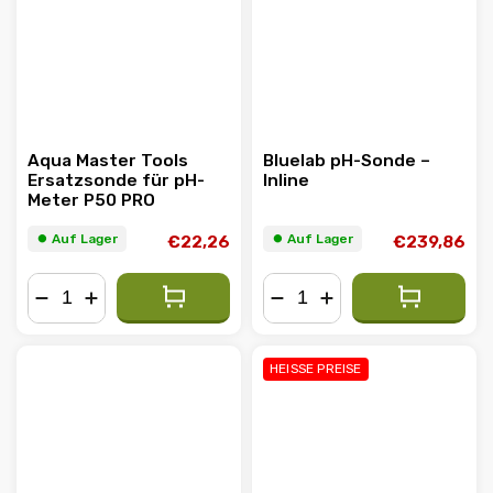
Aqua Master Tools
Bluelab pH-Sonde –
Ersatzsonde für pH-
Inline
Meter P50 PRO
⏺︎ Auf Lager
⏺︎ Auf Lager
€22,26
€239,86
−
+
−
+
HEISSE PREISE