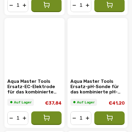
−
+
−
+
Aqua Master Tools
Aqua Master Tools
Ersatz-EC-Elektrode
Ersatz-pH-Sonde für
für das kombinierte
das kombinierte pH-
pH-Meter P700 PRO2
Meter P700 PRO2
⏺︎ Auf Lager
⏺︎ Auf Lager
€37,84
€41,20
−
+
−
+