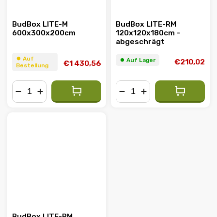
BudBox LITE-M
BudBox LITE-RM
600x300x200cm
120x120x180cm -
abgeschrägt
⏺︎ Auf
⏺︎ Auf Lager
€210,02
€1 430,56
Bestellung
−
+
−
+
BudBox LITE-RM