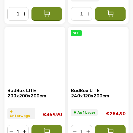
−
+
−
+
NEU
BudBox LITE
BudBox LITE
200x200x200cm
240x120x200cm
⏺︎
⏺︎ Auf Lager
€284,90
€369,90
Unterwegs