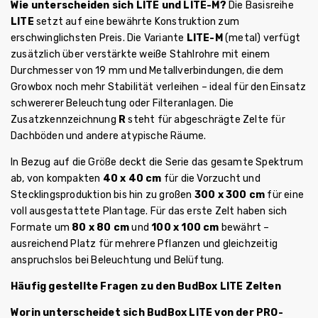
Wie unterscheiden sich LITE und LITE-M?
Die Basisreihe
LITE
setzt auf eine bewährte Konstruktion zum
erschwinglichsten Preis. Die Variante
LITE-M
(metal) verfügt
zusätzlich über verstärkte weiße Stahlrohre mit einem
Durchmesser von 19 mm und Metallverbindungen, die dem
Growbox noch mehr Stabilität verleihen – ideal für den Einsatz
schwererer Beleuchtung oder Filteranlagen. Die
Zusatzkennzeichnung
R
steht für abgeschrägte Zelte für
Dachböden und andere atypische Räume.
In Bezug auf die Größe deckt die Serie das gesamte Spektrum
ab, von kompakten
40 x 40 cm
für die Vorzucht und
Stecklingsproduktion bis hin zu großen
300 x 300 cm
für eine
voll ausgestattete Plantage. Für das erste Zelt haben sich
Formate um
80 x 80 cm
und
100 x 100 cm
bewährt –
ausreichend Platz für mehrere Pflanzen und gleichzeitig
anspruchslos bei Beleuchtung und Belüftung.
Häufig gestellte Fragen zu den BudBox LITE Zelten
Worin unterscheidet sich BudBox LITE von der PRO-