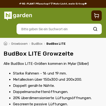
🌱 RE-PLANT Pflanztopf
💡 Mehr Licht, mehr Ertrag🍁
Blog
Lieferung
Rücksendungen und Reklamationen
Impres
Suchen
/
Growboxen
/
BudBox
/
BudBox LITE
BudBox LITE Growzelte
Alle BudBox LITE-Größen kommen in Mylar (Silber)
Starke Rahmen - 16 und 19 mm.
Metallecken über 150x300 und 200x200.
Doppelt genähte Nähte.
Doppelmanschettenöffnungen.
20% überdimensionierte Lüftungsöffnungen.
Gescreente passive Lüftungen.