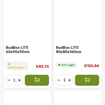
BudBox LITE
BudBox LITE
60x90x90cm
80x80x160cm
⏺︎
⏺︎ Auf Lager
€125,84
€83,75
Unterwegs
−
+
−
+