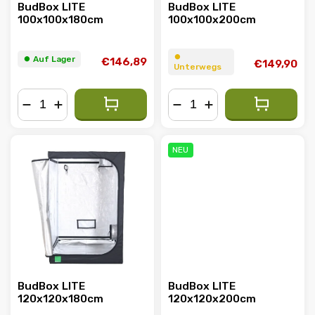
BudBox LITE
BudBox LITE
100x100x180cm
100x100x200cm
⏺︎
⏺︎ Auf Lager
€146,89
€149,90
Unterwegs
−
+
−
+
NEU
BudBox LITE
BudBox LITE
120x120x180cm
120x120x200cm