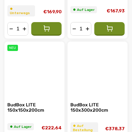
⏺︎
⏺︎ Auf Lager
€167,93
€169,90
Unterwegs
−
+
−
+
NEU
BudBox LITE
BudBox LITE
150x150x200cm
150x300x200cm
⏺︎ Auf
⏺︎ Auf Lager
€222,64
€378,37
Bestellung