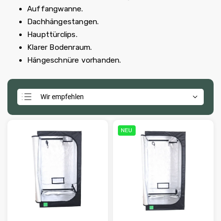
Auffangwanne.
Dachhängestangen.
Haupttürclips.
Klarer Bodenraum.
Hängeschnüre vorhanden.
Wir empfehlen
Günstigste
Teuerste
NEU
Meistverkauft
Alphabetisch