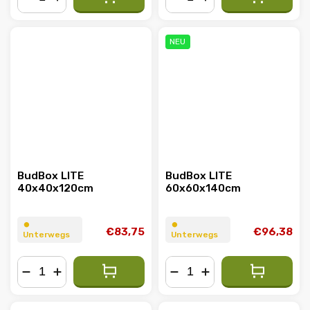
−
+
−
+
NEU
BudBox LITE
BudBox LITE
40x40x120cm
60x60x140cm
⏺︎
⏺︎
€83,75
€96,38
Unterwegs
Unterwegs
−
+
−
+