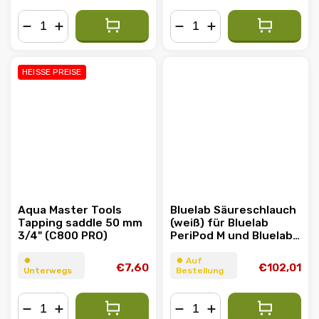
−
+
−
+
HEISSE PREISE
Aqua Master Tools
Bluelab Säureschlauch
Tapping saddle 50 mm
(weiß) für Bluelab
3/4" (C800 PRO)
PeriPod M und Bluelab
pH Controller Wi-Fi, 4 m
⏺︎
⏺︎ Auf
€7,60
€102,01
Unterwegs
Bestellung