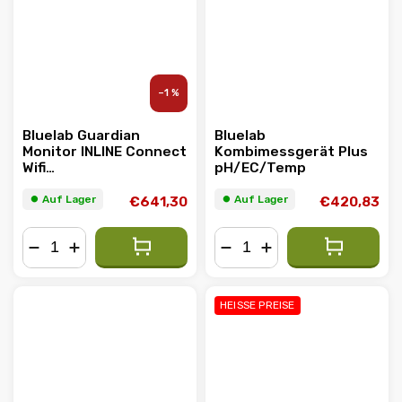
–1 %
Bluelab Guardian
Bluelab
Monitor INLINE Connect
Kombimessgerät Plus
Wifi
pH/EC/Temp
pH/EC/Temperatur,
mit Sonden für die
⏺︎ Auf Lager
⏺︎ Auf Lager
€641,30
€420,83
Rohrleitung
−
+
−
+
HEISSE PREISE