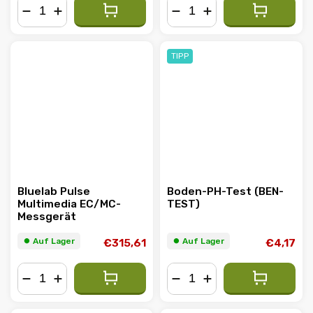
−
+
−
+
TIPP
Bluelab Pulse
Boden-PH-Test (BEN-
Multimedia EC/MC-
TEST)
Messgerät
⏺︎ Auf Lager
⏺︎ Auf Lager
€315,61
€4,17
−
+
−
+