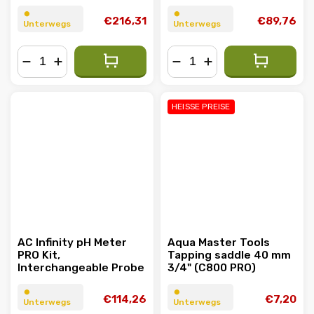
Temp, Acidity,
Alkalinity, Salinity,
⏺︎
⏺︎
€216,31
€89,76
Unterwegs
Unterwegs
Interchangeable Probe
−
+
−
+
HEISSE PREISE
AC Infinity pH Meter
Aqua Master Tools
PRO Kit,
Tapping saddle 40 mm
Interchangeable Probe
3/4" (C800 PRO)
⏺︎
⏺︎
€114,26
€7,20
Unterwegs
Unterwegs