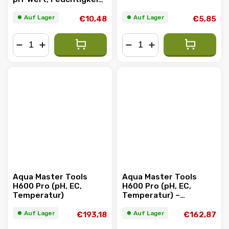
und Lichteinfall
⏺︎ Auf Lager
⏺︎ Auf Lager
€10,48
€5,85
−
+
−
+
Aqua Master Tools
Aqua Master Tools
H600 Pro (pH, EC,
H600 Pro (pH, EC,
Temperatur)
Temperatur) –
gebraucht
⏺︎ Auf Lager
⏺︎ Auf Lager
€193,18
€162,87