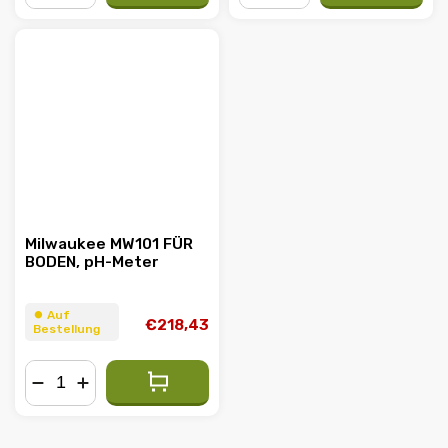
−
+
−
+
Milwaukee MW101 FÜR
BODEN, pH-Meter
⏺︎ Auf
€218,43
Bestellung
−
+