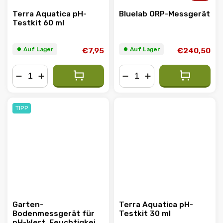
Terra Aquatica pH-
Bluelab ORP-Messgerät
Testkit 60 ml
⏺︎ Auf Lager
⏺︎ Auf Lager
€7,95
€240,50
−
+
−
+
TIPP
Garten-
Terra Aquatica pH-
Bodenmessgerät für
Testkit 30 ml
pH-Wert, Feuchtigkeit