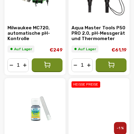
Milwaukee MC720,
Aqua Master Tools P50
automatische pH-
PRO 2.0, pH-Messgerät
Kontrolle
und Thermometer
⏺︎ Auf Lager
⏺︎ Auf Lager
€249
€61,19
−
+
−
+
HEISSE PREISE
–1 %