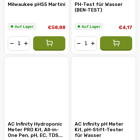
Milwaukee pH55 Martini
PH-Test für Wasser
(BEN-TEST)
⏺︎ Auf Lager
⏺︎ Auf Lager
€58,88
€4,17
−
+
−
+
AC Infinity Hydroponic
AC Infinity pH Meter
Meter PRO Kit, All-in-
Kit, pH-Stift-Tester
One Pen, pH, EC, TDS,
für Wasser