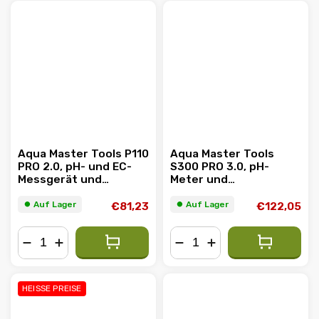
Aqua Master Tools P110
Aqua Master Tools
PRO 2.0, pH- und EC-
S300 PRO 3.0, pH-
Messgerät und
Meter und
Thermometer
Thermometer für
Substrate
⏺︎ Auf Lager
⏺︎ Auf Lager
€81,23
€122,05
−
+
−
+
HEISSE PREISE