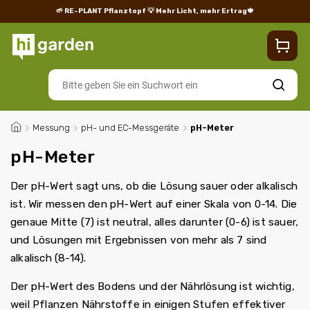
🌱 RE-PLANT Pflanztopf
💡 Mehr Licht, mehr Ertrag🍁
Blog
Lieferung
Rücksendungen und Reklamationen
Impres
Suchen
/
Messung
/
pH- und EC-Messgeräte
/
pH-Meter
pH-Meter
Der pH-Wert sagt uns, ob die Lösung sauer oder alkalisch
ist. Wir messen den pH-Wert auf einer Skala von 0-14. Die
genaue Mitte (7) ist neutral, alles darunter (0-6) ist sauer,
und Lösungen mit Ergebnissen von mehr als 7 sind
alkalisch (8-14).
Der pH-Wert des Bodens und der Nährlösung ist wichtig,
weil Pflanzen Nährstoffe in einigen Stufen effektiver