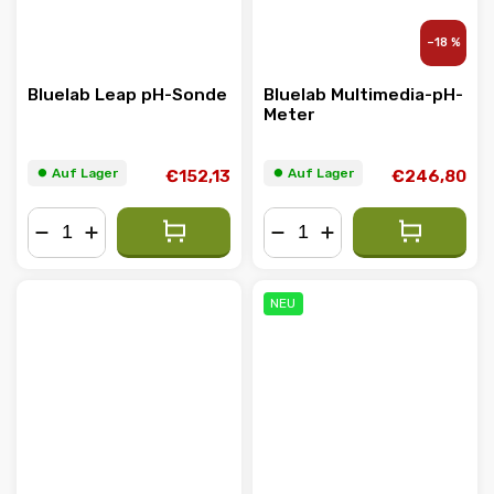
–18 %
Bluelab Leap pH-Sonde
Bluelab Multimedia-pH-
Meter
⏺︎ Auf Lager
⏺︎ Auf Lager
€152,13
€246,80
−
+
−
+
NEU