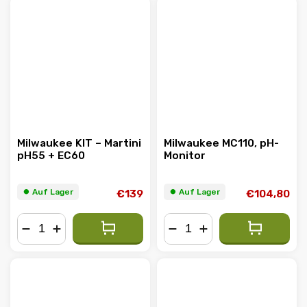
Milwaukee KIT – Martini
Milwaukee MC110, pH-
pH55 + EC60
Monitor
⏺︎ Auf Lager
⏺︎ Auf Lager
€139
€104,80
−
+
−
+