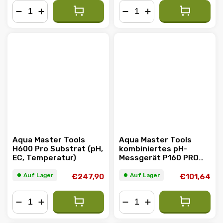
−
+
−
+
Aqua Master Tools
Aqua Master Tools
H600 Pro Substrat (pH,
kombiniertes pH-
EC, Temperatur)
Messgerät P160 PRO
2.0 (pH, EC, PPM, TDS,
Temperatur)
⏺︎ Auf Lager
⏺︎ Auf Lager
€247,90
€101,64
−
+
−
+