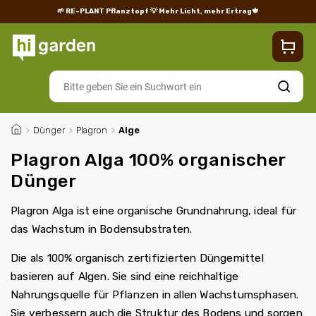
🌱 RE-PLANT Pflanztopf
💡 Mehr Licht, mehr Ertrag🍁
Blog
Lieferung
Rücksendungen und Reklamationen
Impres
Suchen
/
Dünger
/
Plagron
/
Alge
Plagron Alga 100% organischer
Dünger
Plagron Alga ist eine organische Grundnahrung, ideal für
das Wachstum in Bodensubstraten.
Die als 100% organisch zertifizierten Düngemittel
basieren auf Algen. Sie sind eine reichhaltige
Nahrungsquelle für Pflanzen in allen Wachstumsphasen.
Sie verbessern auch die Struktur des Bodens und sorgen