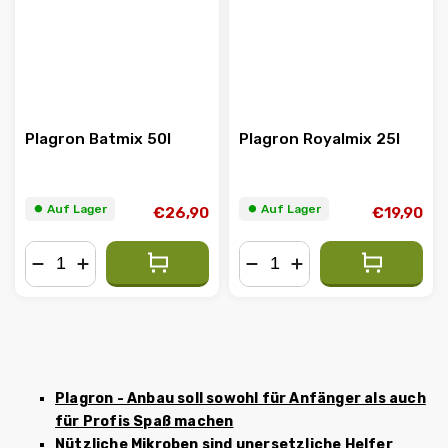
Plagron Batmix 50l
Plagron Royalmix 25l
⏺︎ Auf Lager
⏺︎ Auf Lager
€26,90
€19,90
−
+
−
+
Plagron - Anbau soll sowohl für Anfänger als auch
für Profis Spaß machen
Nützliche Mikroben sind unersetzliche Helfer