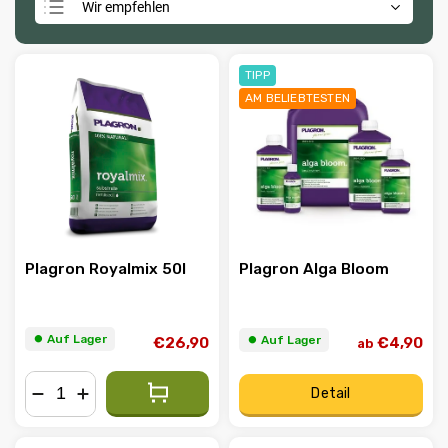
Wir empfehlen
Günstigste
Teuerste
TIPP
AM BELIEBTESTEN
Meistverkauft
Alphabetisch
Plagron Royalmix 50l
Plagron Alga Bloom
⏺︎ Auf Lager
⏺︎ Auf Lager
€26,90
€4,90
ab
Detail
−
+