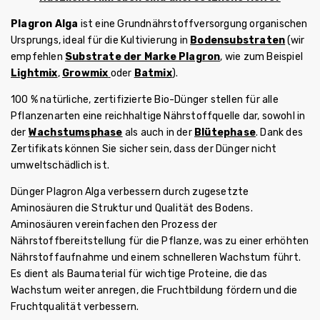
Plagron Alga
ist eine Grundnährstoffversorgung organischen
Ursprungs, ideal für die Kultivierung in
Bodensubstraten
(wir
empfehlen
Substrate der Marke Plagron
, wie zum Beispiel
Lightmix
,
Growmix
oder
Batmix
).
100 % natürliche, zertifizierte Bio-Dünger stellen für alle
Pflanzenarten eine reichhaltige Nährstoffquelle dar, sowohl in
der
Wachstumsphase
als auch in der
Blütephase
. Dank des
Zertifikats können Sie sicher sein, dass der Dünger nicht
umweltschädlich ist.
Dünger Plagron Alga verbessern durch zugesetzte
Aminosäuren die Struktur und Qualität des Bodens.
Aminosäuren vereinfachen den Prozess der
Nährstoffbereitstellung für die Pflanze, was zu einer erhöhten
Nährstoffaufnahme und einem schnelleren Wachstum führt.
Es dient als Baumaterial für wichtige Proteine, die das
Wachstum weiter anregen, die Fruchtbildung fördern und die
Fruchtqualität verbessern.