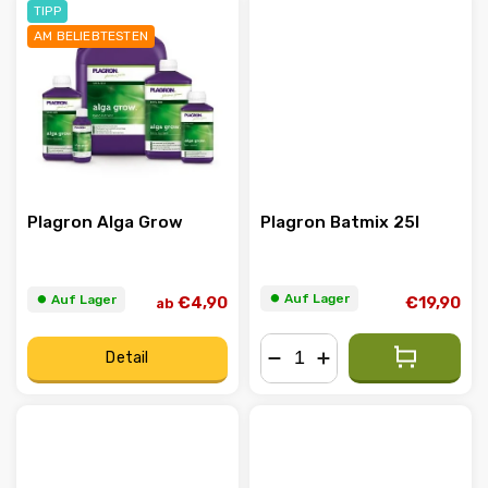
TIPP
AM BELIEBTESTEN
Plagron Alga Grow
Plagron Batmix 25l
⏺︎ Auf Lager
⏺︎ Auf Lager
€19,90
€4,90
ab
Detail
−
+