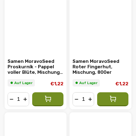
Samen MoravoSeed
Samen MoravoSeed
Proskurník - Pappel
Roter Fingerhut,
voller Blüte, Mischung,
Mischung, 800er
45er
⏺︎ Auf Lager
⏺︎ Auf Lager
€1,22
€1,22
−
+
−
+