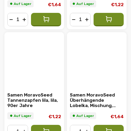
⏺︎ Auf Lager
⏺︎ Auf Lager
€1,64
€1,22
−
+
−
+
Samen MoravoSeed
Samen MoravoSeed
Tannenzapfen lila, lila,
Überhängende
90er Jahre
Lobelka, Mischung,
1000er
⏺︎ Auf Lager
⏺︎ Auf Lager
€1,22
€1,64