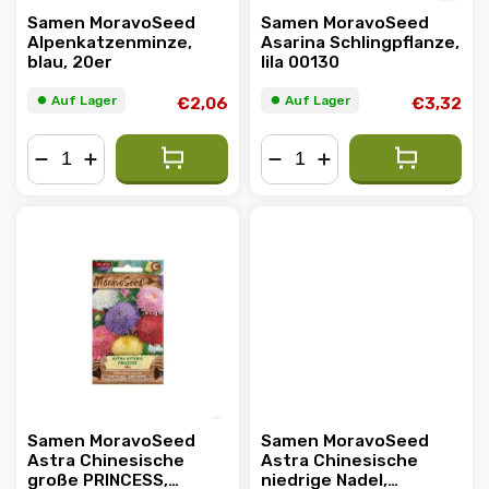
Samen MoravoSeed
Samen MoravoSeed
Alpenkatzenminze,
Asarina Schlingpflanze,
blau, 20er
lila 00130
⏺︎ Auf Lager
⏺︎ Auf Lager
€2,06
€3,32
−
+
−
+
Samen MoravoSeed
Samen MoravoSeed
Astra Chinesische
Astra Chinesische
große PRINCESS,
niedrige Nadel,