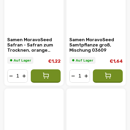
Samen MoravoSeed
Samen MoravoSeed
Safran - Safran zum
Samtpflanze groß,
Trocknen, orange
Mischung 03609
00781
⏺︎ Auf Lager
⏺︎ Auf Lager
€1,22
€1,64
−
+
−
+