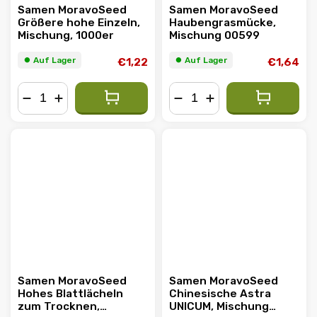
Samen MoravoSeed
Samen MoravoSeed
Größere hohe Einzeln,
Haubengrasmücke,
Mischung, 1000er
Mischung 00599
⏺︎ Auf Lager
⏺︎ Auf Lager
€1,22
€1,64
−
+
−
+
Samen MoravoSeed
Samen MoravoSeed
Hohes Blattlächeln
Chinesische Astra
zum Trocknen,
UNICUM, Mischung