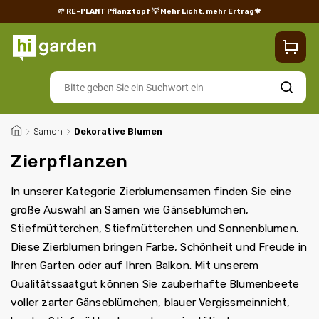
🌱 RE-PLANT Pflanztopf
💡 Mehr Licht, mehr Ertrag🍁
Blog
Lieferung
Rücksendungen und Reklamationen
Impres
Suchen
/
Samen
/
Dekorative Blumen
Zierpflanzen
In unserer Kategorie Zierblumensamen finden Sie eine
große Auswahl an Samen wie Gänseblümchen,
Stiefmütterchen, Stiefmütterchen und Sonnenblumen.
Diese Zierblumen bringen Farbe, Schönheit und Freude in
Ihren Garten oder auf Ihren Balkon. Mit unserem
Qualitätssaatgut können Sie zauberhafte Blumenbeete
voller zarter Gänseblümchen, blauer Vergissmeinnicht,