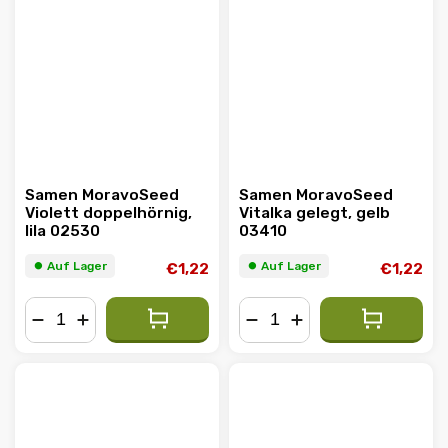
Samen MoravoSeed
Samen MoravoSeed
Violett doppelhörnig,
Vitalka gelegt, gelb
lila 02530
03410
⏺︎ Auf Lager
⏺︎ Auf Lager
€1,22
€1,22
−
+
−
+