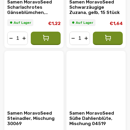
Samen MoravoSeed
Samen MoravoSeed
Scharlachrotes
Schwarzäugige
Gänseblümchen,
Zuzana, gelb, 15 Stück
Mischung 32500
⏺︎ Auf Lager
⏺︎ Auf Lager
€1,22
€1,64
−
+
−
+
Samen MoravoSeed
Samen MoravoSeed
Steinadler, Mischung
Süße Dahlienblüte,
30069
Mischung 04519