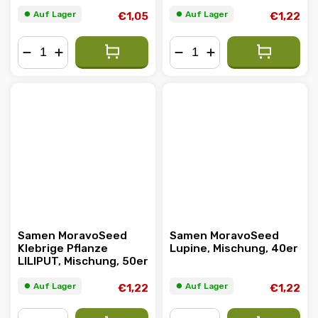
Mischung, 500er
00439
⏺︎ Auf Lager
⏺︎ Auf Lager
€1,05
€1,22
−
+
−
+
Samen MoravoSeed
Samen MoravoSeed
Klebrige Pflanze
Lupine, Mischung, 40er
LILIPUT, Mischung, 50er
⏺︎ Auf Lager
⏺︎ Auf Lager
€1,22
€1,22