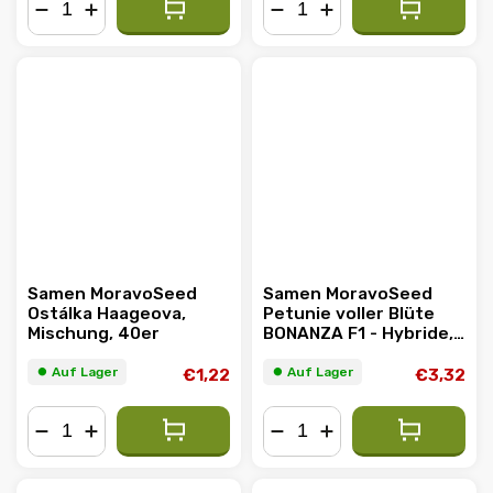
−
+
−
+
Samen MoravoSeed
Samen MoravoSeed
Ostálka Haageova,
Petunie voller Blüte
Mischung, 40er
BONANZA F1 - Hybride,
Mischung 41189
⏺︎ Auf Lager
⏺︎ Auf Lager
€1,22
€3,32
−
+
−
+