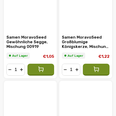
Samen MoravoSeed
Samen MoravoSeed
Gewöhnliche Segge,
Großblumige
Mischung 00919
Königskerze, Mischung
03098
⏺︎ Auf Lager
⏺︎ Auf Lager
€1,05
€1,22
−
+
−
+