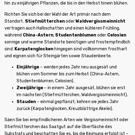
hin zu einjährigen Pflanzen, die bis in den Herbst hinein blühen.
Richten Sie sich bei der Wahl der Art primär nach dem
Standort.
Stiefmütterchen
oder
Waldvergissmeinnicht
vertragen auch Halbschatten und einen kühleren Frühling,
während
China-Astern
,
Studentenblumen
oder
Celosien
sonnige und warme Standorte benötigen und frostempfindlich
sind.
Karpatenglocken
hingegen sind vollkommen frosthart
und eignen sich für Steingärten sowie Staudenbeete.
Einjährige
– werden jedes Jahr neu ausgesät und
blühen vom Sommer bis zum Herbst (China-Astern,
Studentenblumen, Celosien).
Zweijährige
– in einem Jahr ausgesät, blühen sie erst
im nächsten (Stiefmütterchen, Waldvergissmeinnicht).
Stauden
– einmal gepflanzt, kehren sie jedes Jahr
zurück (Karpatenglocken, Kreuzblättrige Akelei).
Säen Sie bei empfindlicheren Arten wie Vergissmeinnicht oder
Stiefmütterchen das Saatgut auf die Oberfläche des
Substrats und beschatten Sie es, bis die Keimung erfolgt ist –