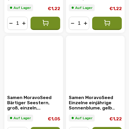
Mischung, 180er Jahre
Mischung, 180er
⏺︎ Auf Lager
⏺︎ Auf Lager
€1,22
€1,22
−
+
−
+
Samen MoravoSeed
Samen MoravoSeed
Bärtiger Seestern,
Einzelne einjährige
groß, einzeln,
Sonnenblume, gelb
Mischung, 300 Stück
01711
⏺︎ Auf Lager
⏺︎ Auf Lager
€1,05
€1,22