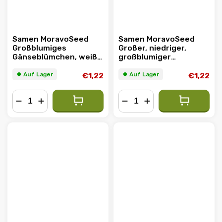
Samen MoravoSeed
Samen MoravoSeed
Großblumiges
Großer, niedriger,
Gänseblümchen, weiß
großblumiger
31480
Nachtschatten,
Mischung 00097
⏺︎ Auf Lager
⏺︎ Auf Lager
€1,22
€1,22
−
+
−
+