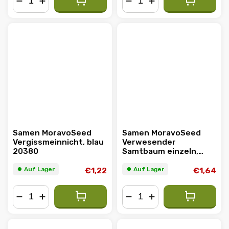
−
+
−
+
Samen MoravoSeed
Samen MoravoSeed
Vergissmeinnicht, blau
Verwesender
20380
Samtbaum einzeln,
gelbbraun 03621
⏺︎ Auf Lager
⏺︎ Auf Lager
€1,22
€1,64
−
+
−
+