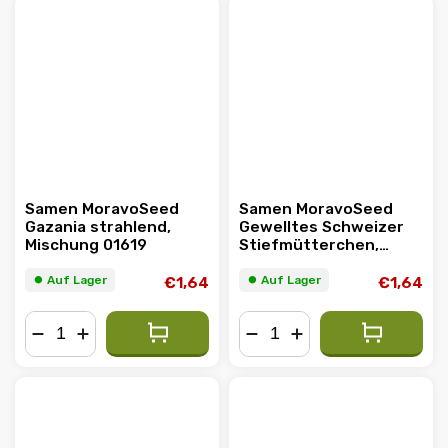
Samen MoravoSeed
Samen MoravoSeed
Gazania strahlend,
Gewelltes Schweizer
Mischung 01619
Stiefmütterchen,
Mischung 20639
⏺︎ Auf Lager
⏺︎ Auf Lager
€1,64
€1,64
−
+
−
+