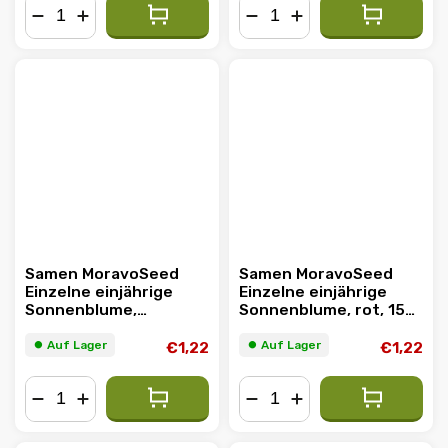
−
+
−
+
Samen MoravoSeed
Samen MoravoSeed
Einzelne einjährige
Einzelne einjährige
Sonnenblume,
Sonnenblume, rot, 15
Mischung 01719
Stück
⏺︎ Auf Lager
⏺︎ Auf Lager
€1,22
€1,22
−
+
−
+