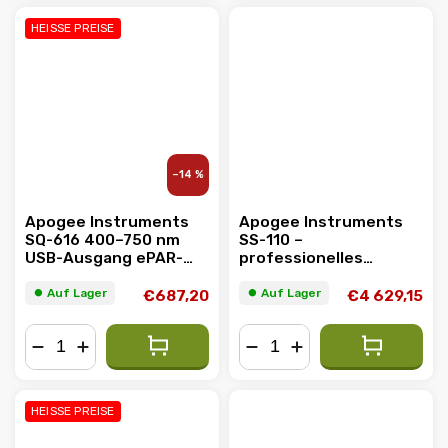
HEISSE PREISE
–14 %
Apogee Instruments
Apogee Instruments
SQ-616 400–750 nm
SS-110 –
USB-Ausgang ePAR-
professionelles
Sensor
Spektroradiometer
⏺︎ Auf Lager
⏺︎ Auf Lager
€687,20
€4 629,15
−
+
−
+
HEISSE PREISE