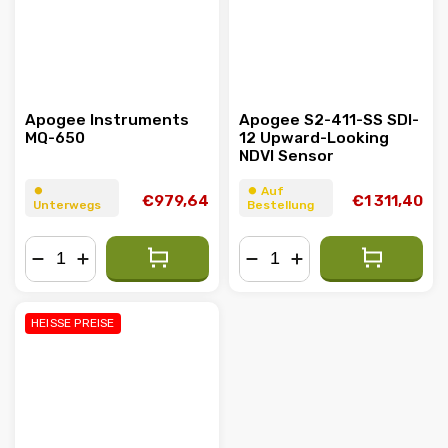
Apogee Instruments
Apogee S2-411-SS SDI-
MQ-650
12 Upward-Looking
NDVI Sensor
⏺︎
⏺︎ Auf
€979,64
€1 311,40
Unterwegs
Bestellung
−
+
−
+
HEISSE PREISE