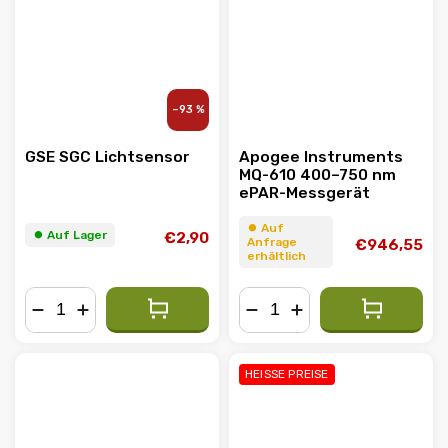
–93 %
GSE SGC Lichtsensor
Apogee Instruments
MQ-610 400–750 nm
ePAR-Messgerät
⏺︎ Auf
⏺︎ Auf Lager
€2,90
Anfrage
€946,55
erhältlich
−
+
−
+
HEISSE PREISE