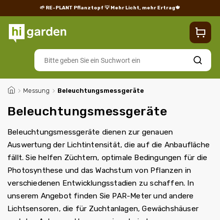
🌱 RE-PLANT Pflanztopf
💡 Mehr Licht, mehr Ertrag🍁
Blog
Lieferung
Rücksendungen und Reklamationen
Impres
Suchen
/
Messung
/
Beleuchtungsmessgeräte
Beleuchtungsmessgeräte
Beleuchtungsmessgeräte dienen zur genauen
Auswertung der Lichtintensität, die auf die Anbaufläche
fällt. Sie helfen Züchtern, optimale Bedingungen für die
Photosynthese und das Wachstum von Pflanzen in
verschiedenen Entwicklungsstadien zu schaffen. In
unserem Angebot finden Sie PAR-Meter und andere
Lichtsensoren, die für Zuchtanlagen, Gewächshäuser