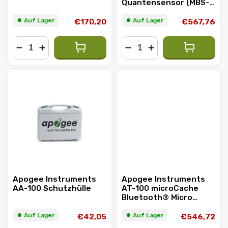
Quantensensor (MBS-
PAR)
⏺︎ Auf Lager
⏺︎ Auf Lager
€170,20
€567,76
−
+
−
+
Apogee Instruments
Apogee Instruments
AA-100 Schutzhülle
AT-100 microCache
Bluetooth® Micro
Logger
⏺︎ Auf Lager
⏺︎ Auf Lager
€42,05
€546,72