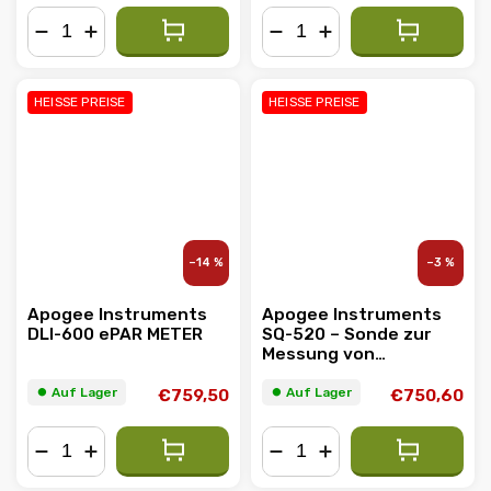
−
+
−
+
HEISSE PREISE
HEISSE PREISE
–14 %
–3 %
Apogee Instruments
Apogee Instruments
DLI-600 ePAR METER
SQ-520 – Sonde zur
Messung von
PAR/PPFD
⏺︎ Auf Lager
⏺︎ Auf Lager
€759,50
€750,60
−
+
−
+