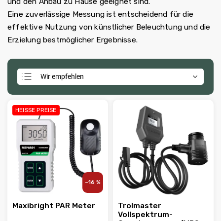
und den Anbau zu Hause geeignet sind.
Eine zuverlässige Messung ist entscheidend für die
effektive Nutzung von künstlicher Beleuchtung und die
Erzielung bestmöglicher Ergebnisse.
Wir empfehlen
Günstigste
Teuerste
HEISSE PREISE
Meistverkauft
Alphabetisch
–16 %
Maxibright PAR Meter
Trolmaster
Vollspektrum-