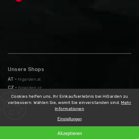
Unsere Shops
AT -
higarden.at
CZ -
higarden.cz
EN -
higarden.eu
Cookies helfen uns, Ihr Einkaufserlebnis bei HiGarden zu
verbessern. Wählen Sie, womit Sie einverstanden sind.
Mehr
PL -
higarden.pl
Informationen
Einstellungen
Copyright 2026
higarden.de
Erstellt
. Alle Rechte vorbehalten.
Akzeptieren
von