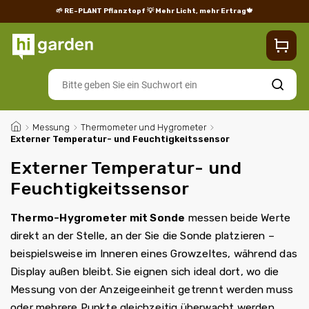
🌱 RE-PLANT Pflanztopf
💡 Mehr Licht, mehr Ertrag🍁
Blog
Lieferung
Rücksendungen und Reklamationen
Impres
Suchen
/
Messung
/
Thermometer und Hygrometer
/
Externer Temperatur- und Feuchtigkeitssensor
Externer Temperatur- und
Feuchtigkeitssensor
Thermo-Hygrometer mit Sonde
messen beide Werte
direkt an der Stelle, an der Sie die Sonde platzieren –
beispielsweise im Inneren eines Growzeltes, während das
Display außen bleibt. Sie eignen sich ideal dort, wo die
Messung von der Anzeigeeinheit getrennt werden muss
oder mehrere Punkte gleichzeitig überwacht werden