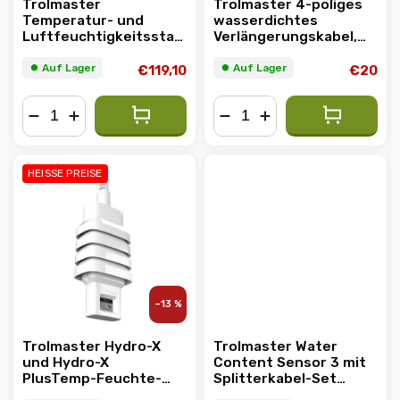
Trolmaster
Trolmaster 4-poliges
Temperatur- und
wasserdichtes
Luftfeuchtigkeitsstation
Verlängerungskabel,
für 0-10V-Protokoll
488 cm (ECS-6)
(TSH-1)
⏺︎ Auf Lager
⏺︎ Auf Lager
€119,10
€20
−
+
−
+
HEISSE PREISE
–13 %
Trolmaster Hydro-X
Trolmaster Water
und Hydro-X
Content Sensor 3 mit
PlusTemp-Feuchte-
Splitterkabel-Set
CO2-Licht 4-in-1-
(WCS-3)