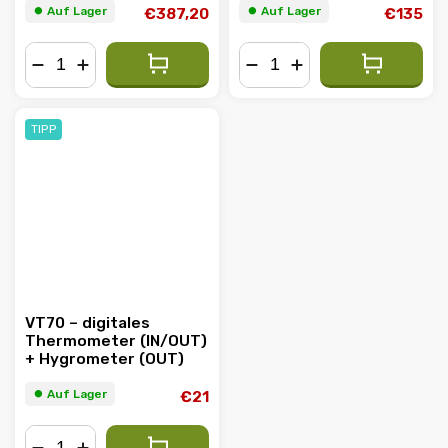
Sensor (MBS-PRO)
⏺︎ Auf Lager
⏺︎ Auf Lager
€387,20
€135
−
+
−
+
TIPP
VT70 – digitales
Thermometer (IN/OUT)
+ Hygrometer (OUT)
⏺︎ Auf Lager
€21