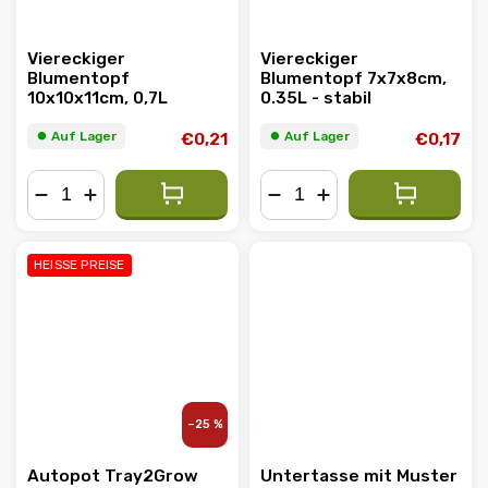
Viereckiger
Viereckiger
Blumentopf
Blumentopf 7x7x8cm,
10x10x11cm, 0,7L
0.35L - stabil
⏺︎ Auf Lager
⏺︎ Auf Lager
€0,21
€0,17
−
+
−
+
HEISSE PREISE
–25 %
Autopot Tray2Grow
Untertasse mit Muster