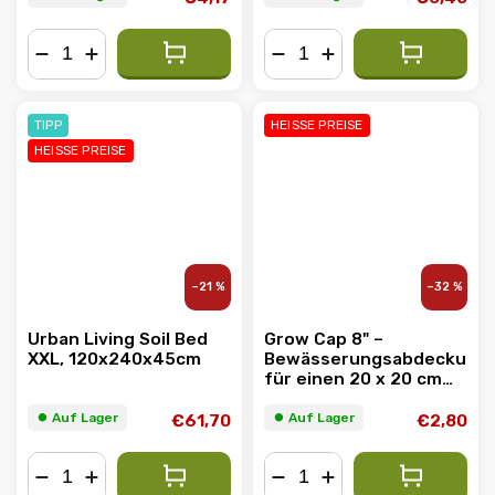
−
+
−
+
TIPP
HEISSE PREISE
HEISSE PREISE
–21 %
–32 %
Urban Living Soil Bed
Grow Cap 8" –
XXL, 120x240x45cm
Bewässerungsabdeckung
für einen 20 x 20 cm
großen Blumentopf
⏺︎ Auf Lager
⏺︎ Auf Lager
€61,70
€2,80