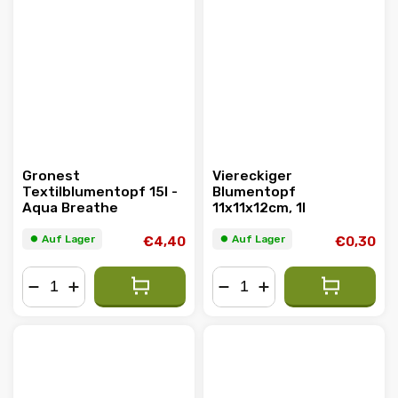
Gronest
Viereckiger
Textilblumentopf 15l -
Blumentopf
Aqua Breathe
11x11x12cm, 1l
⏺︎ Auf Lager
⏺︎ Auf Lager
€4,40
€0,30
−
+
−
+