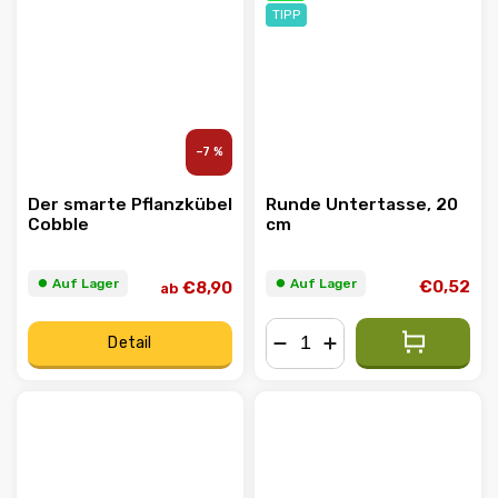
TIPP
–7 %
Der smarte Pflanzkübel
Runde Untertasse, 20
Cobble
cm
⏺︎ Auf Lager
⏺︎ Auf Lager
€0,52
€8,90
ab
Detail
−
+