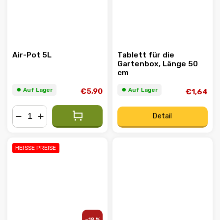
Air-Pot 5L
Tablett für die
Gartenbox, Länge 50
cm
⏺︎ Auf Lager
⏺︎ Auf Lager
€5,90
€1,64
Detail
−
+
HEISSE PREISE
–18 %