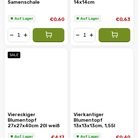
Samenschale
14x14cm
⏺︎ Auf Lager
⏺︎ Auf Lager
€0,60
€0,63
−
+
−
+
SALE
Viereckiger
Vierkantiger
Blumentopf
Blumentopf
27x27x40cm 20l weiß
13x13x13cm, 1,55l
⏺︎ Auf Lager
⏺︎ Auf Lager
€4,17
€0,40