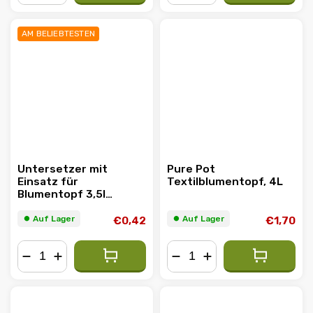
−
+
−
+
AM BELIEBTESTEN
Untersetzer mit
Pure Pot
Einsatz für
Textilblumentopf, 4L
Blumentopf 3,5l
15x15cm
⏺︎ Auf Lager
⏺︎ Auf Lager
€0,42
€1,70
−
+
−
+