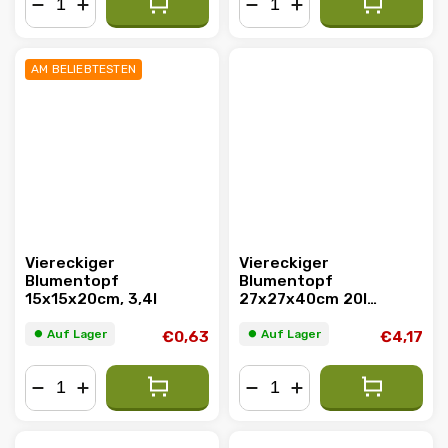
−
+
−
+
AM BELIEBTESTEN
Viereckiger
Viereckiger
Blumentopf
Blumentopf
15x15x20cm, 3,4l
27x27x40cm 20l
schwarz
⏺︎ Auf Lager
⏺︎ Auf Lager
€0,63
€4,17
−
+
−
+