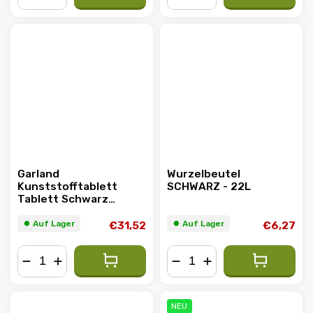
−
+
−
+
Garland
Wurzelbeutel
Kunststofftablett
SCHWARZ - 22L
Tablett Schwarz
120x60x12cm
⏺︎ Auf Lager
⏺︎ Auf Lager
€31,52
€6,27
−
+
−
+
NEU