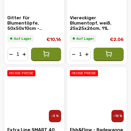
Gitter für
Viereckiger
Blumentöpfe,
Blumentopf, weiß,
50x50x10cm -
25x25x26cm, 11L
verstärkt
⏺︎ Auf Lager
⏺︎ Auf Lager
€10,16
€2,06
−
+
−
+
HEISSE PREISE
HEISSE PREISE
–5 %
–10 %
Extra Line SMART 40
Ebb&Flow - Badewanne