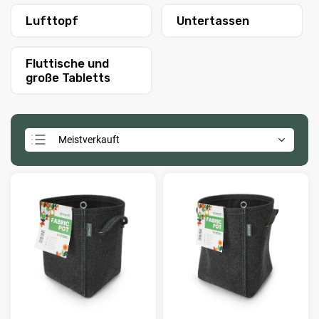
Lufttopf
Untertassen
Fluttische und
große Tabletts
Meistverkauft
Wir empfehlen
Günstigste
Teuerste
Alphabetisch