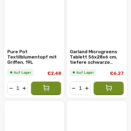
Pure Pot
Garland Microgreens
Textilblumentopf mit
Tablett 56x28x6 cm,
Griffen, 19L
tiefere schwarze
Untertasse
⏺︎ Auf Lager
⏺︎ Auf Lager
€2,48
€6,27
−
+
−
+