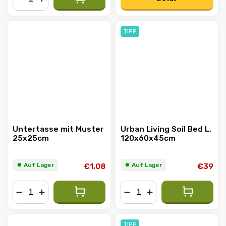
−
+
TIPP
Untertasse mit Muster
Urban Living Soil Bed L,
25x25cm
120x60x45cm
⏺︎ Auf Lager
⏺︎ Auf Lager
€1,08
€39
−
+
−
+
TIPP