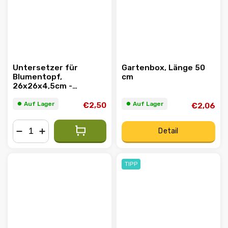
Untersetzer für
Gartenbox, Länge 50
Blumentopf,
cm
26x26x4,5cm -
verstärkt
⏺︎ Auf Lager
⏺︎ Auf Lager
€2,50
€2,06
Detail
−
+
TIPP