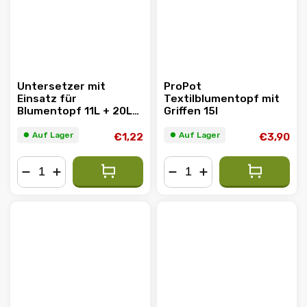
Untersetzer mit
ProPot
Einsatz für
Textilblumentopf mit
Blumentopf 11L + 20L
Griffen 15l
(27x27cm) SCHWARZ
⏺︎ Auf Lager
⏺︎ Auf Lager
€1,22
€3,90
−
+
−
+