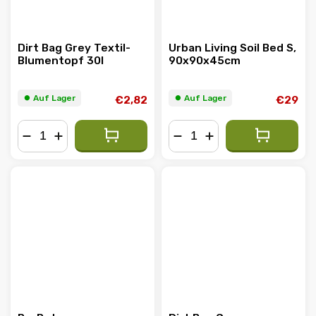
Dirt Bag Grey Textil-
Urban Living Soil Bed S,
Blumentopf 30l
90x90x45cm
⏺︎ Auf Lager
⏺︎ Auf Lager
€2,82
€29
−
+
−
+