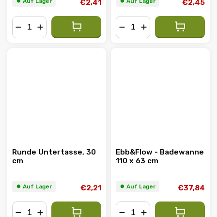
⏺︎ Auf Lager
⏺︎ Auf Lager
€2,41
€2,45
−
+
−
+
Runde Untertasse, 30
Ebb&Flow - Badewanne
cm
110 x 63 cm
⏺︎ Auf Lager
⏺︎ Auf Lager
€2,21
€37,84