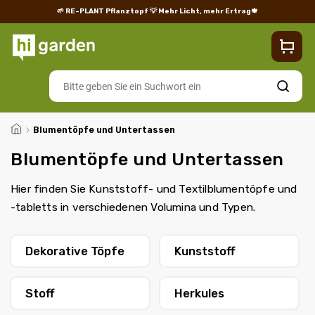
🌱 RE-PLANT Pflanztopf
💡 Mehr Licht, mehr Ertrag🍁
Blog
Lieferung
Rücksendungen und Reklamationen
Impres
Suchen
/
Blumentöpfe und Untertassen
Blumentöpfe und Untertassen
Hier finden Sie Kunststoff- und Textilblumentöpfe und
-tabletts in verschiedenen Volumina und Typen.
Dekorative Töpfe
Kunststoff
Stoff
Herkules