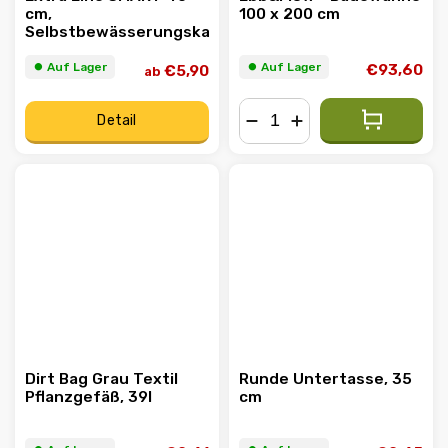
cm,
100 x 200 cm
Selbstbewässerungskasten
⏺︎ Auf Lager
⏺︎ Auf Lager
€93,60
€5,90
ab
Detail
−
+
Dirt Bag Grau Textil
Runde Untertasse, 35
Pflanzgefäß, 39l
cm