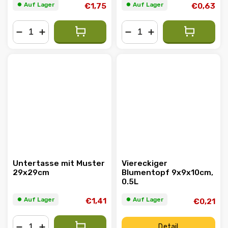
⏺︎ Auf Lager
⏺︎ Auf Lager
€1,75
€0,63
−
+
−
+
Untertasse mit Muster
Viereckiger
29x29cm
Blumentopf 9x9x10cm,
0.5L
⏺︎ Auf Lager
⏺︎ Auf Lager
€1,41
€0,21
Detail