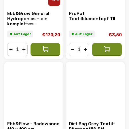
Ebb&Grow General
ProPot
Hydroponics – ein
Textilblumentopf 11l
komplettes
Überlaufbadsystem
⏺︎ Auf Lager
⏺︎ Auf Lager
€170,20
€3,50
−
+
−
+
Ebb&Flow - Badewanne
Dirt Bag Grey Textil-