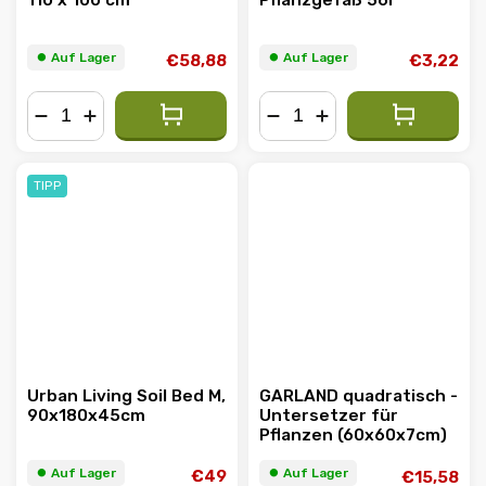
110 x 100 cm
Pflanzgefäß 56l
⏺︎ Auf Lager
⏺︎ Auf Lager
€58,88
€3,22
−
+
−
+
TIPP
Urban Living Soil Bed M,
GARLAND quadratisch -
90x180x45cm
Untersetzer für
Pflanzen (60x60x7cm)
⏺︎ Auf Lager
⏺︎ Auf Lager
€49
€15,58