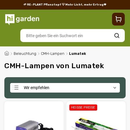
🌱 RE-PLANT Pflanztopf
💡 Mehr Licht, mehr Ertrag🍁
Blog
Lieferung
Rücksendungen und Reklamationen
Impres
Suchen
/
Beleuchtung
/
CMH-Lampen
/
Lumatek
CMH-Lampen von Lumatek
Wir empfehlen
Günstigste
Teuerste
HEISSE PREISE
Meistverkauft
Alphabetisch