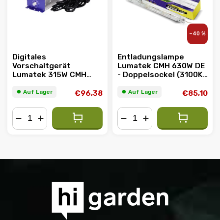
–40 %
Digitales
Entladungslampe
Vorschaltgerät
Lumatek CMH 630W DE
Lumatek 315W CMH
- Doppelsockel (3100K
230V
Vollspektrum)
⏺︎ Auf Lager
⏺︎ Auf Lager
€96,38
€85,10
−
+
−
+