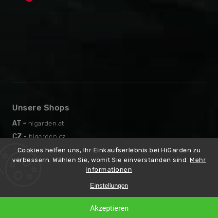
Unsere Shops
AT -
higarden.at
CZ -
higarden.cz
EN -
higarden.eu
Cookies helfen uns, Ihr Einkaufserlebnis bei HiGarden zu
verbessern. Wählen Sie, womit Sie einverstanden sind.
Mehr
PL -
higarden.pl
Informationen
Einstellungen
Copyright 2026
higarden.de
Erstellt
. Alle Rechte vorbehalten.
Akzeptieren
von