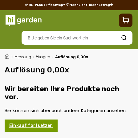
🌱 RE-PLANT Pflanztopf
💡 Mehr Licht, mehr Ertrag🍁
Blog
Lieferung
Rücksendungen und Reklamationen
Impres
Suchen
/
Messung
/
Waagen
/
Auflösung 0,00x
Auflösung 0,00x
Wir bereiten Ihre Produkte noch
vor.
Sie können sich aber auch andere Kategorien ansehen.
Einkauf fortsetzen