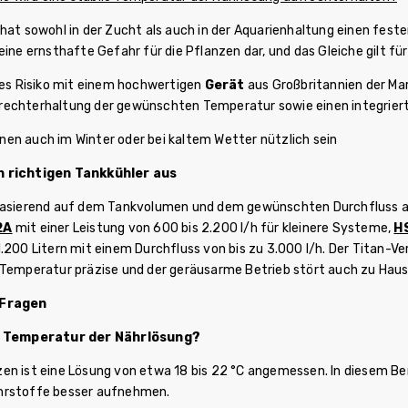
 hat sowohl in der Zucht als auch in der Aquarienhaltung einen fest
eine ernsthafte Gefahr für die Pflanzen dar, und das Gleiche gilt für
eses Risiko mit einem hochwertigen
Gerät
aus Großbritannien der Ma
echterhaltung der gewünschten Temperatur sowie einen integriert
nen auch im Winter oder bei kaltem Wetter nützlich sein
n richtigen Tankkühler aus
basierend auf dem Tankvolumen und dem gewünschten Durchfluss au
2A
mit einer Leistung von 600 bis 2.200 l/h für kleinere Systeme,
H
.200 Litern mit einem Durchfluss von bis zu 3.000 l/h. Der Titan-V
 Temperatur präzise und der geräusarme Betrieb stört auch zu Haus
 Fragen
le Temperatur der Nährlösung?
en ist eine Lösung von etwa 18 bis 22 °C angemessen. In diesem Ber
hrstoffe besser aufnehmen.