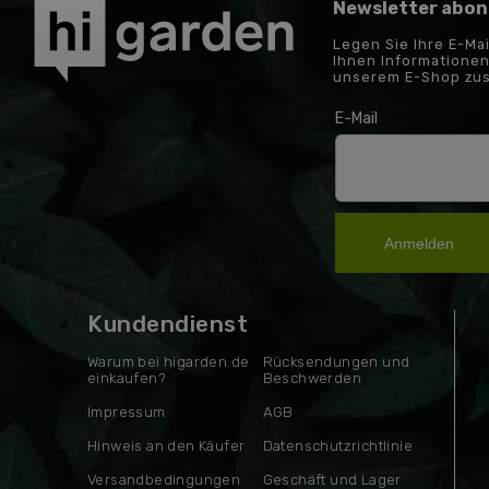
Newsletter abon
Legen Sie Ihre E-Ma
Ihnen Informationen
unserem E-Shop zu
E-Mail
Anmelden
Kundendienst
Warum bei higarden.de
Rücksendungen und
einkaufen?
Beschwerden
Impressum
AGB
Hinweis an den Käufer
Datenschutzrichtlinie
Versandbedingungen
Geschäft und Lager