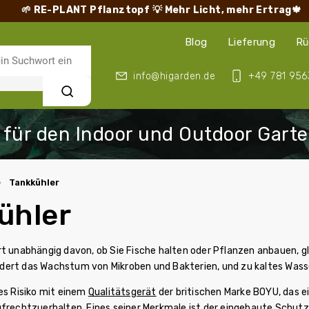
🌱 RE-PLANT Pflanztopf
💡 Mehr Licht, mehr Ertrag🍁
Blog
Lieferung
Rü
info@higarden.de
+49 781 956
Suchen
Tankkühler
ühler
rt unabhängig davon, ob Sie Fische halten oder Pflanzen anbauen, gl
ert das Wachstum von Mikroben und Bakterien, und zu kaltes Wass
es Risiko mit einem
Qualitätsgerät
der britischen Marke BOYU, das
ufrechtzuerhalten. Eines seiner Merkmale ist der eingebaute Schutz