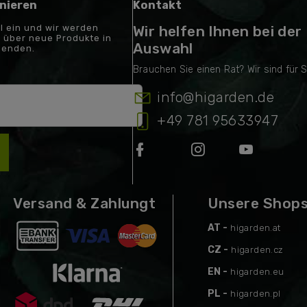
nieren
Kontakt
il ein und wir werden
Wir helfen Ihnen bei der
 über neue Produkte in
Auswahl
senden.
info
@
higarden.de
+49 781 95633947
Versand & Zahlungt
Unsere Shop
AT -
higarden.at
CZ -
higarden.cz
EN -
higarden.eu
PL -
higarden.pl