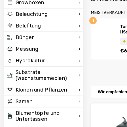
Growboxen
MEISTVERKAUFT
Beleuchtung
Belüftung
Tan
HS
Dünger
⏺︎
Messung
€6
Hydrokultur
Substrate
(Wachstumsmedien)
Klonen und Pflanzen
Wir empfehle
Samen
Blumentöpfe und
Untertassen