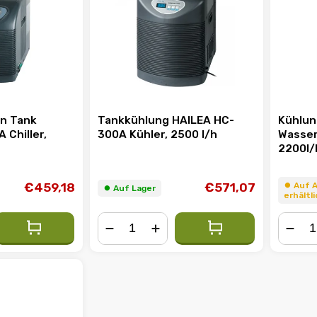
en Tank
Tankkühlung HAILEA HC-
Kühlun
 Chiller,
300A Kühler, 2500 l/h
Wasser
2200l/
€459,18
€571,07
⏺︎ Auf 
⏺︎ Auf Lager
erhältli
−
+
−