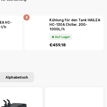
Kühlung für den Tank HAILEA
EA HC-
HC-130A Chiller, 200-
 l/h
1000L/h
⏺︎ Auf Lager
€459,18
Alphabetisch