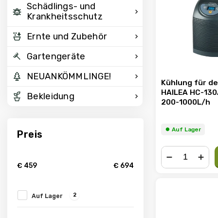
Schädlings- und
Krankheitsschutz
Ernte und Zubehör
Gartengeräte
NEUANKÖMMLINGE!
Kühlung für d
HAILEA HC-130A
Bekleidung
200-1000L/h
⏺︎ Auf Lager
Preis
€
459
€
694
−
+
2
Auf Lager