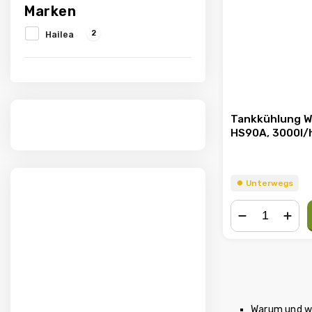
Marken
2
Hailea
Tankkühlung W
HS90A, 3000l/
⏺︎ Unterwegs
−
+
Warum und wi