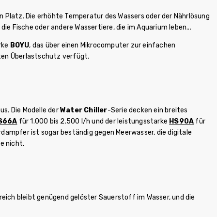
en Platz. Die erhöhte Temperatur des Wassers oder der Nährlösung
 die Fische oder andere Wassertiere, die im Aquarium leben...
rke
BOYU
, das über einen Mikrocomputer zur einfachen
en Überlastschutz verfügt.
s. Die Modelle der
Water Chiller
-Serie decken ein breites
S66A
für 1.000 bis 2.500 l/h und der leistungsstarke
HS90A
für
erdampfer ist sogar beständig gegen Meerwasser, die digitale
e nicht.
eich bleibt genügend gelöster Sauerstoff im Wasser, und die