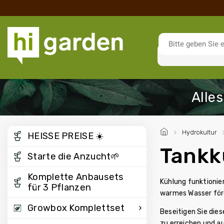
/
Hydrokultur
/
HEISSE PREISE ☀️
Tankk
Starte die Anzucht🌱
Komplette Anbausets
Kühlung funktionie
für 3 Pflanzen
warmes Wasser förd
Growbox Komplettset
Beseitigen Sie dies
zu erreichen und a