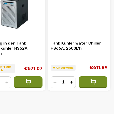
g in den Tank
Tank Kühler Water Chiller
kühler HS52A,
HS66A, 2500l/h
h
Anfrage
€611,89
€571,07
⏺︎ Unterwegs
ch
+
−
+