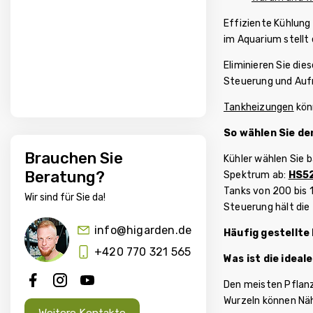
Effiziente Kühlung
im Aquarium stellt 
Eliminieren Sie di
Steuerung und Aufr
Tankheizungen
kön
So wählen Sie de
Brauchen Sie
Kühler wählen Sie 
Beratung?
Spektrum ab:
HS5
Tanks von 200 bis 1
Wir sind für Sie da!
Steuerung hält die
info@higarden.de
Häufig gestellte
+420 770 321 565
Was ist die idea
Den meisten Pflanz
Wurzeln können Nä