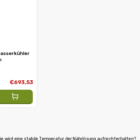
asserkühler
h
€693,53
e wird eine stabile Temperatur der Nährlösung aufrechterhalten?