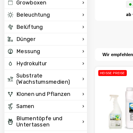
Growboxen
⏺︎
Beleuchtung
ab
Belüftung
Dünger
Messung
Wir empfehle
Hydrokultur
HEISSE PREISE
Substrate
(Wachstumsmedien)
Klonen und Pflanzen
Samen
Blumentöpfe und
Untertassen