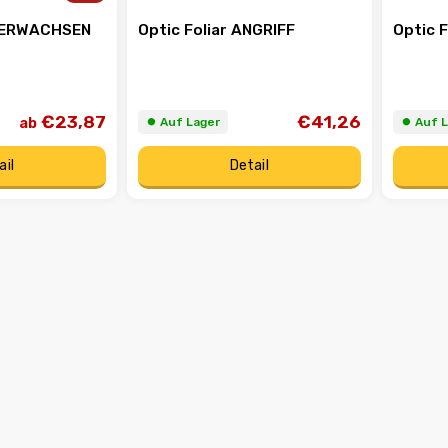
ÜBERWACHSEN
Optic Foliar ANGRIFF
Optic 
€23,87
€41,26
ab
⏺︎ Auf Lager
⏺︎ Auf 
ail
Detail