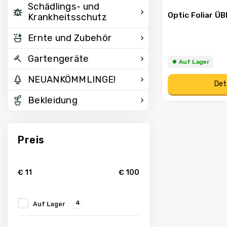
Schädlings- und
Optic Foliar 
Krankheitsschutz
Ernte und Zubehör
Gartengeräte
⏺︎ Auf Lager
NEUANKÖMMLINGE!
Det
Bekleidung
Preis
€
11
€
100
4
Auf Lager