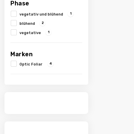
Phase
1
vegetativ und blühend
2
blühend
1
vegetative
Marken
4
Optic Foliar