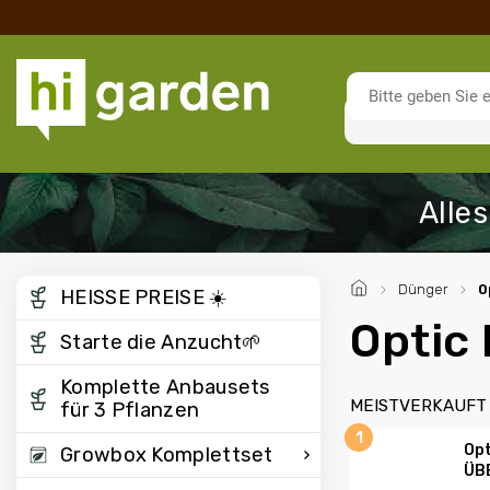
/
Dünger
/
O
HEISSE PREISE ☀️
Optic 
Starte die Anzucht🌱
Komplette Anbausets
MEISTVERKAUFT
für 3 Pflanzen
Opt
Growbox Komplettset
ÜB