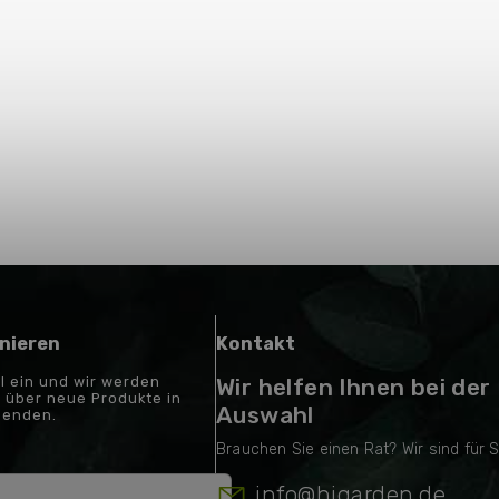
nieren
Kontakt
il ein und wir werden
Wir helfen Ihnen bei der
 über neue Produkte in
Auswahl
senden.
info
@
higarden.de