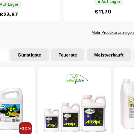
⏺︎ Auf Lager
 Auf Lager
€11,70
€23,87
Mehr Produkte anzeigen
n
Günstigste
Teuerste
Meistverkauft
–22 %