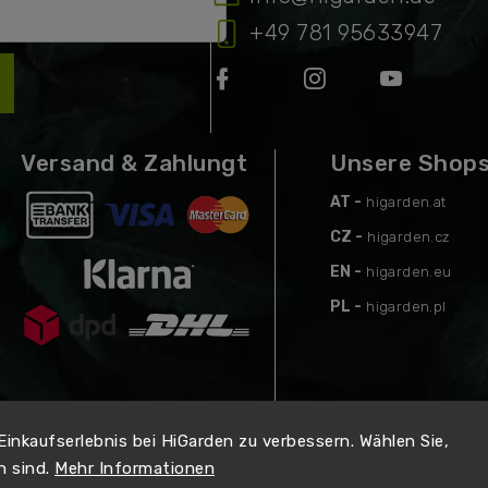
+49 781 95633947
Versand & Zahlungt
Unsere Shop
AT -
higarden.at
CZ -
higarden.cz
EN -
higarden.eu
PL -
higarden.pl
 Einkaufserlebnis bei HiGarden zu verbessern. Wählen Sie,
n sind.
Mehr Informationen