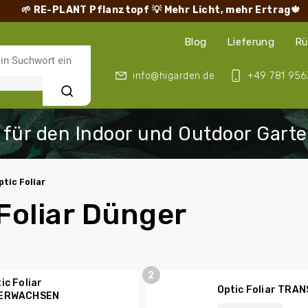
🌱 RE-PLANT Pflanztopf
💡 Mehr Licht, mehr Ertrag🍁
Blog
Lieferung
Rü
info@higarden.de
+49 781 956
Suchen
ptic Foliar
Foliar Dünger
ic Foliar
Optic Foliar TRA
ERWACHSEN