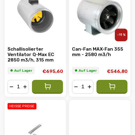
Alphabetisch
–11 %
Schallisolierter
Can-Fan MAX-Fan 355
Ventilator Q-Max EC
mm - 2580 m3/h
2850 m3/h, 315 mm
⏺︎ Auf Lager
⏺︎ Auf Lager
€695,60
€546,80
−
+
−
+
HEISSE PREISE