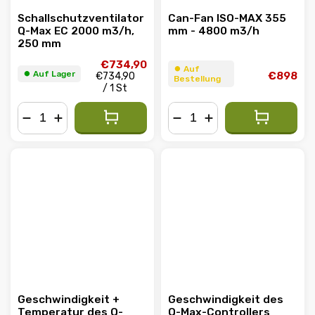
Schallschutzventilator
Can-Fan ISO-MAX 355
Q-Max EC 2000 m3/h,
mm - 4800 m3/h
250 mm
€734,90
⏺︎ Auf
⏺︎ Auf Lager
€898
€734,90
Bestellung
/ 1 St
−
+
−
+
Geschwindigkeit +
Geschwindigkeit des
Temperatur des Q-
Q-Max-Controllers