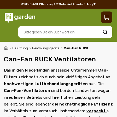
🌱 RE-PLANT Pflanztopf
💡 Mehr Licht, mehr Ertrag🍁
Blog
Lieferung
Rücksendungen und Reklamationen
Impres
Suchen
/
Belüftung
/
Beatmungsgeräte
/
Can-Fan RUCK
Can-Fan RUCK Ventilatoren
Das in den Niederlanden ansässige Unternehmen
Can-
Filters
zeichnet sich durch sein vielfältiges Angebot an
hochwertigen Luftbehandlungsgeräten
aus. Die
Can-Fan-Ventilatoren
sind bei den Landwirten wegen
ihres leisen Betriebs und ihrer hohen Leistung sehr
beliebt. Sie sind legendär
die höchstmögliche Effizienz
im Verhältnis zum Verbrauch. Insbesondere
verpackt
a