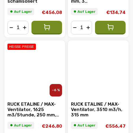
schallisoliert
mm, 3
Geschwindigkeiten, 51
W
⏺︎ Auf Lager
⏺︎ Auf Lager
€456,08
€134,74
−
+
−
+
HEISSE PREISE
–6 %
RUCK ETALINE / MAX-
RUCK ETALINE / MAX-
Ventilator, 1625
Ventilator, 3510 m3/h,
m3/Stunde, 250 mm,
315 mm
160 W
⏺︎ Auf Lager
⏺︎ Auf Lager
€246,80
€556,47