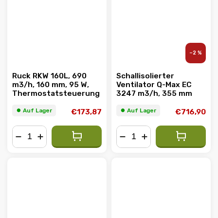
–2 %
Ruck RKW 160L, 690
Schallisolierter
m3/h, 160 mm, 95 W,
Ventilator Q-Max EC
Thermostatsteuerung
3247 m3/h, 355 mm
⏺︎ Auf Lager
⏺︎ Auf Lager
€173,87
€716,90
−
+
−
+