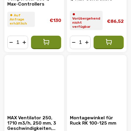
Max-Controllers
⏺︎
⏺︎ Auf
Vorübergehend
Anfrage
€130
€86,52
nicht
erhältlich
verfügbar
−
+
−
+
MAX Ventilator 250,
Montagewinkel für
1710 m3/h, 250 mm, 3
Ruck RK 100-125 mm
Geschwindigkeiten,