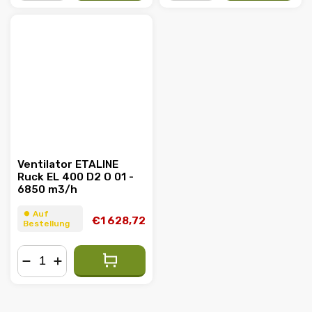
−
+
−
+
Ventilator ETALINE
Ruck EL 400 D2 O 01 -
6850 m3/h
⏺︎ Auf
€1 628,72
Bestellung
−
+