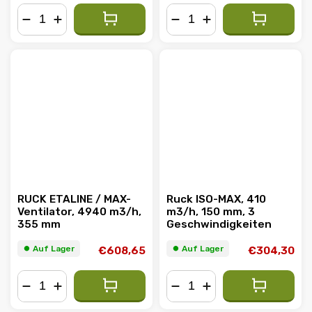
−
+
−
+
RUCK ETALINE / MAX-
Ruck ISO-MAX, 410
Ventilator, 4940 m3/h,
m3/h, 150 mm, 3
355 mm
Geschwindigkeiten
⏺︎ Auf Lager
⏺︎ Auf Lager
€608,65
€304,30
−
+
−
+