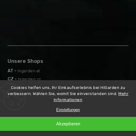
Unsere Shops
AT -
higarden.at
CZ -
higarden.cz
EN -
higarden.eu
Cookies helfen uns, Ihr Einkaufserlebnis bei HiGarden zu
verbessern. Wählen Sie, womit Sie einverstanden sind.
Mehr
PL -
higarden.pl
Informationen
Einstellungen
Copyright 2026
higarden.de
Erstellt
. Alle Rechte vorbehalten.
Akzeptieren
von
Shoptet
Premium