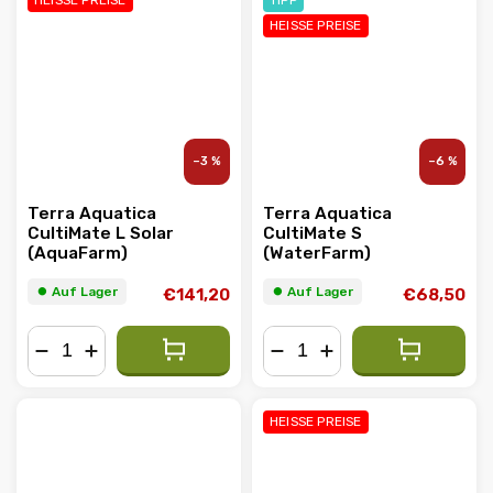
HEISSE PREISE
TIPP
HEISSE PREISE
–3 %
–6 %
Terra Aquatica
Terra Aquatica
CultiMate L Solar
CultiMate S
(AquaFarm)
(WaterFarm)
⏺︎ Auf Lager
⏺︎ Auf Lager
€141,20
€68,50
−
+
−
+
HEISSE PREISE