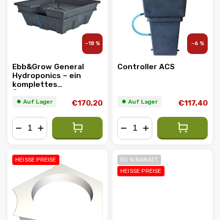
Alphabetisch
–18 %
–6 %
Ebb&Grow General
Controller ACS
Hydroponics – ein
komplettes
Überlaufbadsystem
⏺︎ Auf Lager
⏺︎ Auf Lager
€170,20
€117,40
−
+
−
+
HEISSE PREISE
50 % RABATT
HEISSE PREISE