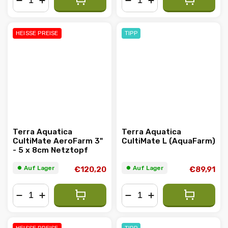
−
+
−
+
HEISSE PREISE
TIPP
Terra Aquatica
Terra Aquatica
CultiMate AeroFarm 3"
CultiMate L (AquaFarm)
- 5 x 8cm Netztopf
⏺︎ Auf Lager
⏺︎ Auf Lager
€120,20
€89,91
−
+
−
+