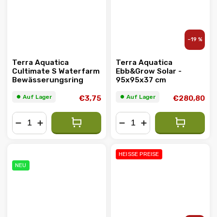
–19 %
Terra Aquatica
Terra Aquatica
Cultimate S Waterfarm
Ebb&Grow Solar -
Bewässerungsring
95x95x37 cm
⏺︎ Auf Lager
⏺︎ Auf Lager
€3,75
€280,80
−
+
−
+
AKTION
HEISSE PREISE
NEU