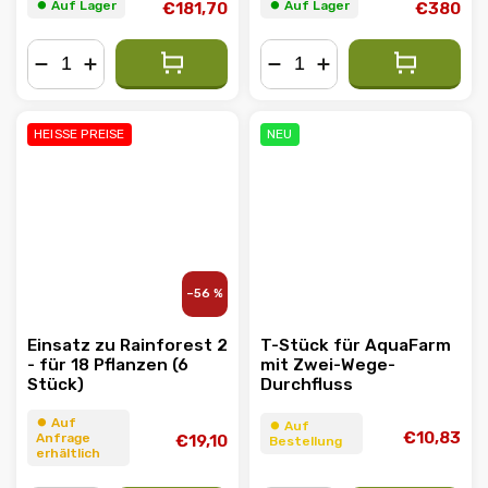
⏺︎ Auf Lager
⏺︎ Auf Lager
€181,70
€380
−
+
−
+
HEISSE PREISE
NEU
–56 %
Einsatz zu Rainforest 2
T-Stück für AquaFarm
- für 18 Pflanzen (6
mit Zwei-Wege-
Stück)
Durchfluss
⏺︎ Auf
⏺︎ Auf
€10,83
Anfrage
€19,10
Bestellung
erhältlich