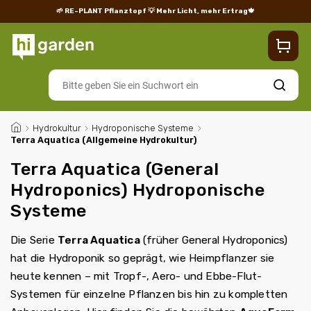
🌱 RE-PLANT Pflanztopf
💡 Mehr Licht, mehr Ertrag🍁
Blog
Lieferung
Rücksendungen und Reklamationen
Impres
Suchen
/
Hydrokultur
/
Hydroponische Systeme
/
Terra Aquatica (Allgemeine Hydrokultur)
Terra Aquatica (General
Hydroponics) Hydroponische
Systeme
Die Serie
Terra Aquatica
(früher General Hydroponics)
hat die Hydroponik so geprägt, wie Heimpflanzer sie
heute kennen – mit Tropf-, Aero- und Ebbe-Flut-
Systemen für einzelne Pflanzen bis hin zu kompletten