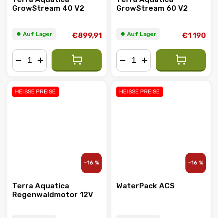
GrowStream 40 V2
GrowStream 60 V2
⏺︎ Auf Lager
⏺︎ Auf Lager
€899,91
€1 190
−
+
−
+
HEISSE PREISE
HEISSE PREISE
–16 %
–16 %
Terra Aquatica
WaterPack ACS
Regenwaldmotor 12V