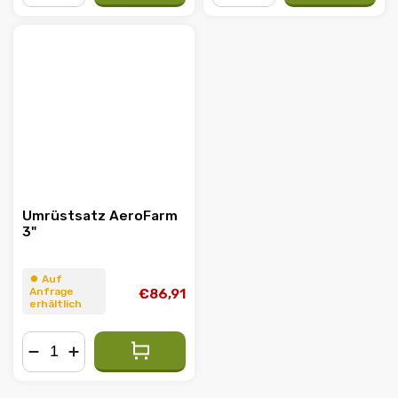
−
+
−
+
Umrüstsatz AeroFarm
3"
⏺︎ Auf
Anfrage
€86,91
erhältlich
−
+