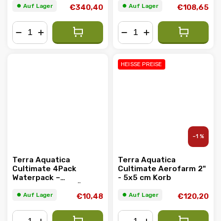
⏺︎ Auf Lager
⏺︎ Auf Lager
€340,40
€108,65
−
+
−
+
HEISSE PREISE
–1 %
Terra Aquatica
Terra Aquatica
Cultimate 4Pack
Cultimate Aerofarm 2"
Waterpack –
- 5x5 cm Korb
bidirektionale T-Öse
⏺︎ Auf Lager
⏺︎ Auf Lager
€10,48
€120,20