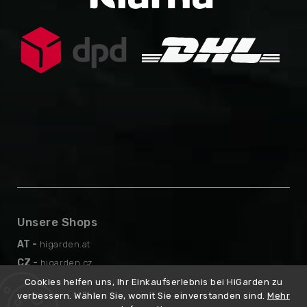
Unsere Shops
AT -
higarden.at
CZ -
higarden.cz
EN -
higarden.eu
Cookies helfen uns, Ihr Einkaufserlebnis bei HiGarden zu
verbessern. Wählen Sie, womit Sie einverstanden sind.
Mehr
PL -
higarden.pl