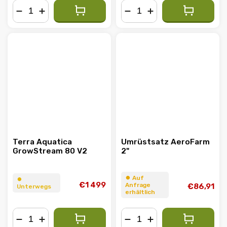
−
+
−
+
AKTION
Terra Aquatica
Umrüstsatz AeroFarm
GrowStream 80 V2
2"
⏺︎ Auf
⏺︎
€1 499
Anfrage
€86,91
Unterwegs
erhältlich