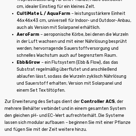
cm, idealer Einstieg für ein kleines Zelt.
CultiMate L / AquaFarm
– leistungsstärkere Einheit
46x46x43 cm, universell für Indoor- und Outdoor-Anbau,
auch als Version mit Solarpanel erhältlich.
AeroFarm
– aeroponische Körbe, bei denen die Wurzeln
in der Luft wachsen und mit einer Nährlösung besprüht
werden; hervorragende Sauerstoffversorgung und
schnelles Wachstum auch auf begrenztem Raum.
Ebb&Grow
– ein Flutsystem (Ebb & Flow), das das
Substrat regelmäßig überflutet und anschließend
ablaufen lässt, sodass die Wurzeln zyklisch Nährlösung
und Sauerstoff erhalten; Version mit Solarpanel und
einem Set Textiltöpfen.
Zur Erweiterung des Setups dient der
Controller ACS
, der
mehrere Behälter verbindet und in einem gesamten System
den gleichen pH- und EC-Wert aufrechterhält. Die Systeme
lassen sich modular aufbauen – beginnen Sie mit einer Pflanze
und fügen Sie mit der Zeit weitere hinzu.