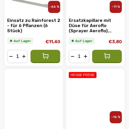
–66 %
–11 %
Einsatz zu Rainforest 2
Ersatzkapillare mit
- für 6 Pflanzen (6
Düse für Aeroflo
Stück)
(Sprayer Aeroflo),
Länge 45 cm
⏺︎ Auf Lager
⏺︎ Auf Lager
€11,40
€3,80
−
+
−
+
HEISSE PREISE
–16 %