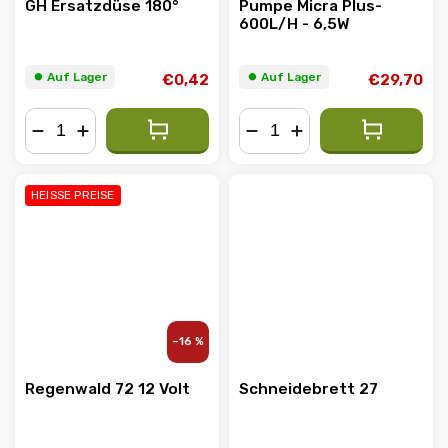
GH Ersatzdüse 180°
Pumpe Micra Plus-
600L/H - 6,5W
⏺︎ Auf Lager
⏺︎ Auf Lager
€0,42
€29,70
−
+
−
+
HEISSE PREISE
–16 %
Regenwald 72 12 Volt
Schneidebrett 27