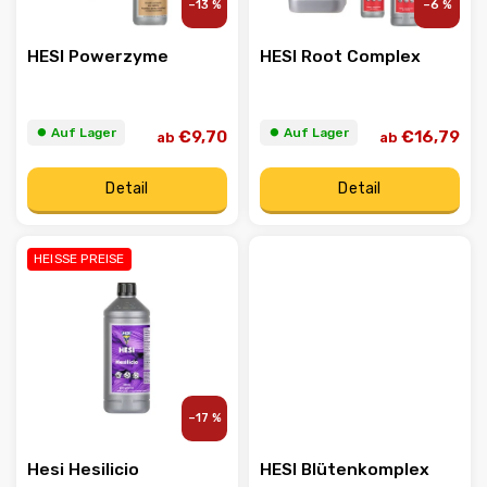
–13 %
–6 %
HESI Powerzyme
HESI Root Complex
⏺︎ Auf Lager
⏺︎ Auf Lager
€9,70
€16,79
ab
ab
Detail
Detail
HEISSE PREISE
–17 %
Hesi Hesilicio
HESI Blütenkomplex