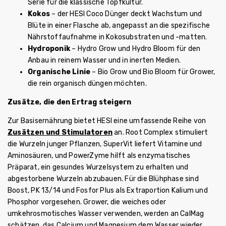
Serie für die klassische Topfkultur.
Kokos
– der HESI Coco Dünger deckt Wachstum und
Blüte in einer Flasche ab, angepasst an die spezifische
Nährstoffaufnahme in Kokosubstraten und -matten.
Hydroponik
– Hydro Grow und Hydro Bloom für den
Anbau in reinem Wasser und in inerten Medien.
Organische Linie
– Bio Grow und Bio Bloom für Grower,
die rein organisch düngen möchten.
Zusätze, die den Ertrag steigern
Zur Basisernährung bietet HESI eine umfassende Reihe von
Zusätzen und Stimulatoren
an. Root Complex stimuliert
die Wurzeln junger Pflanzen, SuperVit liefert Vitamine und
Aminosäuren, und PowerZyme hilft als enzymatisches
Präparat, ein gesundes Wurzelsystem zu erhalten und
abgestorbene Wurzeln abzubauen. Für die Blühphase sind
Boost, PK 13/14 und Fosfor Plus als Extraportion Kalium und
Phosphor vorgesehen. Grower, die weiches oder
umkehrosmotisches Wasser verwenden, werden an CalMag
schätzen, das Calcium und Magnesium dem Wasser wieder