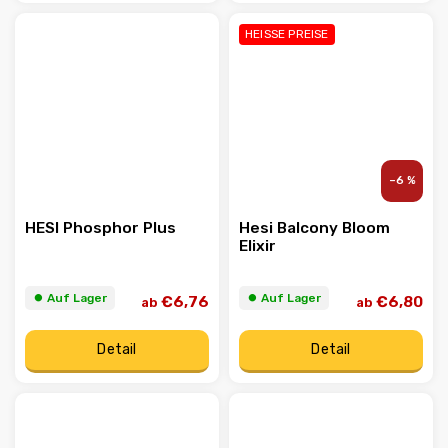
HEISSE PREISE
–6 %
HESI Phosphor Plus
Hesi Balcony Bloom
Elixir
⏺︎ Auf Lager
⏺︎ Auf Lager
€6,76
€6,80
ab
ab
Detail
Detail