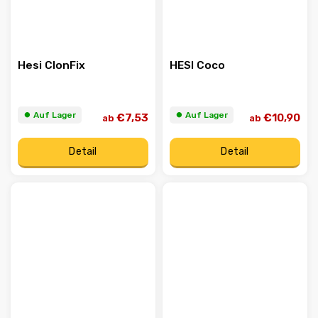
Hesi ClonFix
HESI Coco
⏺︎ Auf Lager
⏺︎ Auf Lager
€7,53
€10,90
ab
ab
Detail
Detail