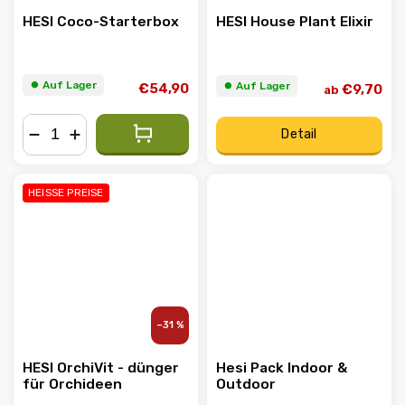
HESI Coco-Starterbox
HESI House Plant Elixir
⏺︎ Auf Lager
⏺︎ Auf Lager
€54,90
€9,70
ab
Detail
−
+
HEISSE PREISE
–31 %
HESI OrchiVit - dünger
Hesi Pack Indoor &
für Orchideen
Outdoor