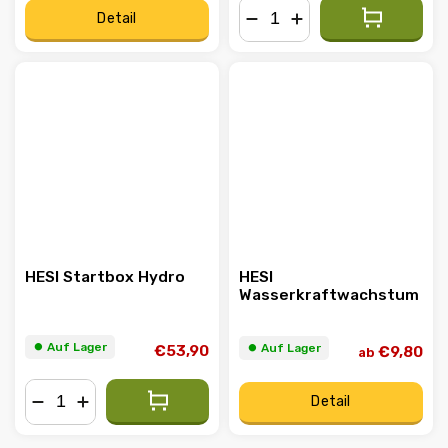
Detail
−
+
HESI Startbox Hydro
HESI
Wasserkraftwachstum
⏺︎ Auf Lager
⏺︎ Auf Lager
€53,90
€9,80
ab
Detail
−
+