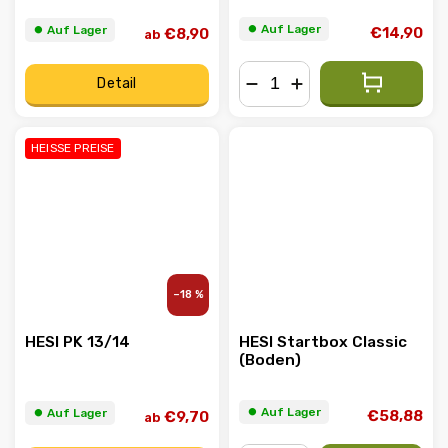
⏺︎ Auf Lager
⏺︎ Auf Lager
€14,90
€8,90
ab
Detail
−
+
HEISSE PREISE
–18 %
HESI PK 13/14
HESI Startbox Classic
(Boden)
⏺︎ Auf Lager
⏺︎ Auf Lager
€58,88
€9,70
ab