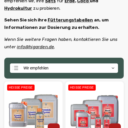
empfehlen wir, ihre
Sets
für
Erde
,
Coco
und
Hydrokultur
zu probieren.
Sehen Sie sich ihre
Fütterungstabellen
an, um
Informationen zur Dosierung zu erhalten.
Wenn Sie weitere Fragen haben, kontaktieren Sie uns
unter
info@higarden.de
.
Wir empfehlen
Günstigste
Teuerste
HEISSE PREISE
HEISSE PREISE
Meistverkauft
Alphabetisch