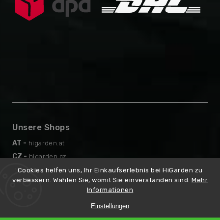
Unsere Shops
AT -
higarden.at
CZ -
higarden.cz
EN -
higarden.eu
Cookies helfen uns, Ihr Einkaufserlebnis bei HiGarden zu
verbessern. Wählen Sie, womit Sie einverstanden sind.
Mehr
PL -
higarden.pl
Informationen
Einstellungen