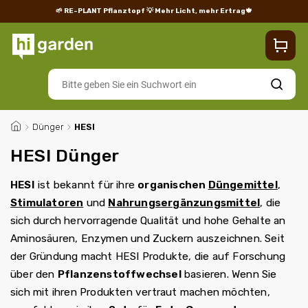
🌱 RE-PLANT Pflanztopf
💡 Mehr Licht, mehr Ertrag🍁
Blog
Lieferung
Rücksendungen und Reklamationen
Impres
Suchen
/
Dünger
/
HESI
HESI Dünger
HESI
ist bekannt für ihre
organischen
Düngemittel
,
Stimulatoren
und
Nahrungsergänzungsmittel
, die
sich durch hervorragende Qualität und hohe Gehalte an
Aminosäuren, Enzymen und Zuckern auszeichnen. Seit
der Gründung macht HESI Produkte, die auf Forschung
über den
Pflanzenstoffwechsel
basieren. Wenn Sie
sich mit ihren Produkten vertraut machen möchten,