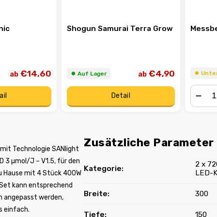
nic
Shogun Samurai Terra Grow
Messbe
€14,60
€4,90
ab
ab
⏺︎ Unt
⏺︎ Auf Lager
ail
Detail
−
Zusätzliche Parameter
mit Technologie SANlight
 3 µmol/J – V1.5, für den
2 x 7
Kategorie
:
LED-K
 Hause mit 4 Stück 400W
 Set kann entsprechend
Breite
:
300
n angepasst werden,
s einfach.
Tiefe
:
150