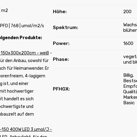
| m2
Höhe
:
200
Wachs
PPFD | 768 | umol/m2/s
Spektrum
:
blühe
folgenden Produkte:
Power
:
1600
 150x300x200cm - weiß
-
veget
Phase
:
ür den Anbau, sowohl für
und b
auch für Heimanwender. Er
Billig,
porenfreiem, 4-lagigem
Bestse
g ist, und einer
Empfo
PFHGX
:
 mit hochwertiger
Qualit
Marken
it handelt es sich
Basic
ochwertigste und
nbauzelt auf dem
6-150 400W LED 3 µmol/J -