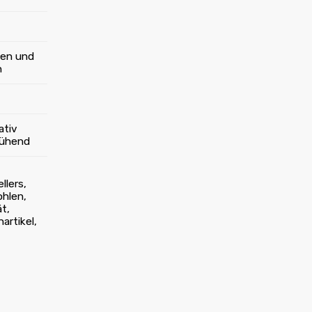
en und
n
ativ
lühend
llers,
hlen,
ät,
artikel,