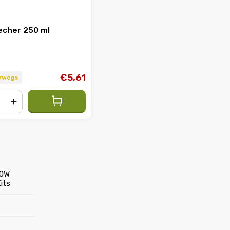
cher 250 ml
€5,61
erwegs
+
20W
its