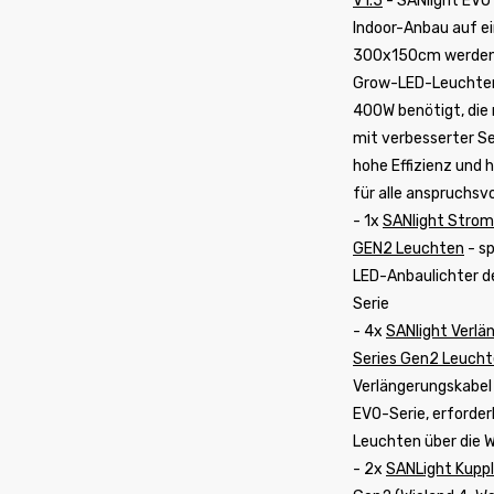
V1.5
- SANlight EVO 
Indoor-Anbau auf ei
300x150cm werden 
Grow-LED-Leuchten 
400W benötigt, die
mit verbesserter Se
hohe Effizienz und
für alle anspruchsv
- 1x
SANlight Strom
GEN2 Leuchten
- sp
LED-Anbaulichter d
Serie
- 4x
SANlight Verlä
Series Gen2 Leuch
Verlängerungskabel
EVO-Serie, erforder
Leuchten über die 
- 2x
SANLight Kuppl