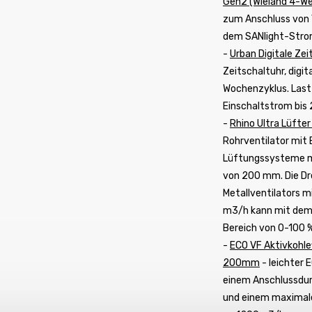
Gen2 (Wieland 4-We
zum Anschluss von 
dem SANlight-Stro
-
Urban Digitale Zei
Zeitschaltuhr, digi
Wochenzyklus. Last 
Einschaltstrom bis
-
Rhino Ultra Lüft
Rohrventilator mit 
Lüftungssysteme m
von 200 mm. Die Dr
Metallventilators m
m3/h kann mit dem C
Bereich von 0-100 
-
ECO VF Aktivkohl
200mm
- leichter 
einem Anschlussd
und einem maximale