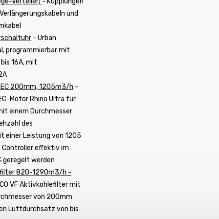
ge-Verteiler)
- Kupplungen
Verlängerungskabeln und
mkabel
tschaltuhr
- Urban
tal, programmierbar mit
bis 16A, mit
 2A
er EC 200mm, 1205m3/h
-
EC-Motor Rhino Ultra für
it einem Durchmesser
ehzahl des
it einer Leistung von 1205
ontroller effektiv im
% geregelt werden
efilter 820-1290m3/h -
ECO VF Aktivkohlefilter mit
urchmesser von 200mm
n Luftdurchsatz von bis