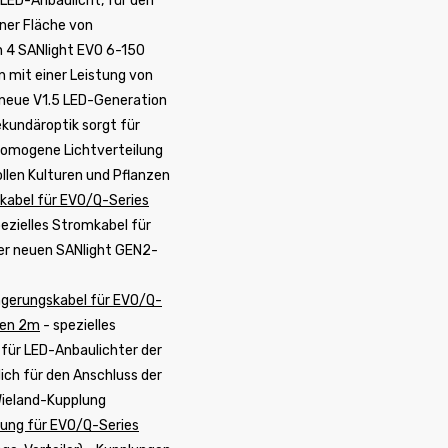
LED-Anbaulicht, für den
ner Fläche von
4 SANlight EVO 6-150
mit einer Leistung von
 neue V1.5 LED-Generation
kundäroptik sorgt für
 homogene Lichtverteilung
ollen Kulturen und Pflanzen
kabel für EVO/Q-Series
ezielles Stromkabel für
er neuen SANlight GEN2-
ngerungskabel für EVO/Q-
ten 2m
- spezielles
 für LED-Anbaulichter der
lich für den Anschluss der
Wieland-Kupplung
ung für EVO/Q-Series