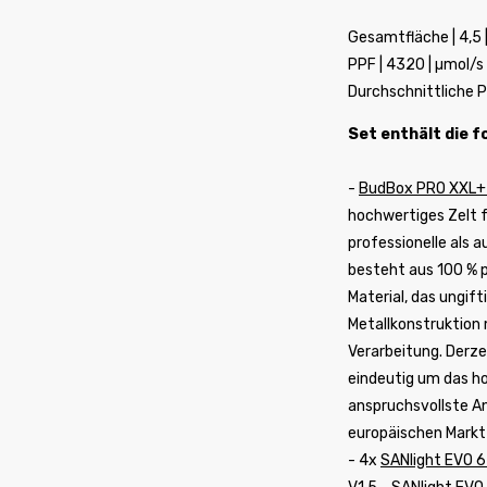
Gesamtfläche | 4,5 
PPF | 4320 | µmol/s
Durchschnittliche 
Set enthält die 
-
BudBox PRO XXL+
hochwertiges Zelt f
professionelle als 
besteht aus 100 % 
Material, das ungifti
Metallkonstruktion
Verarbeitung. Derze
eindeutig um das h
anspruchsvollste A
europäischen Markt
- 4x
SANlight EVO 