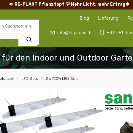
🌱 RE-PLANT Pflanztopf
💡 Mehr Licht, mehr Ertrag🍁
Blog
Lieferung
Rü
info@higarden.de
+49 781 956
Suchen
lettset
/
LED-Sets
/
2 x 720W LED-Sets