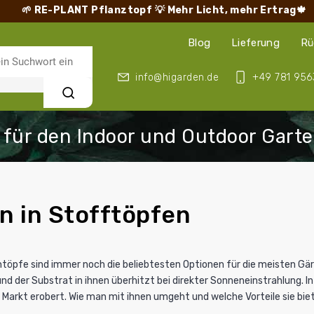
🌱 RE-PLANT Pflanztopf
💡 Mehr Licht, mehr Ertrag🍁
Blog
Lieferung
Rü
info@higarden.de
+49 781 956
Suchen
 in Stofftöpfen
töpfe sind immer noch die beliebtesten Optionen für die meisten Gär
nd der Substrat in ihnen überhitzt bei direkter Sonneneinstrahlung. In
 Markt erobert. Wie man mit ihnen umgeht und welche Vorteile sie biete