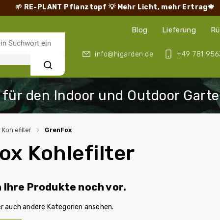
🌱 RE-PLANT Pflanztopf
💡 Mehr Licht, mehr Ertrag🍁
Blog
Lieferung
Rü
info@higarden.de
+49 781 956
Suchen
Kohlefilter
/
GrenFox
x Kohlefilter
n Ihre Produkte noch vor.
er auch andere Kategorien ansehen.