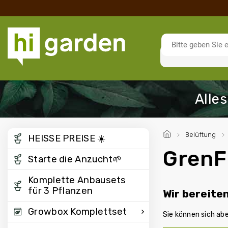
/
Belüftung
/
HEISSE PREISE ☀️
GrenFo
Starte die Anzucht🌱
Komplette Anbausets
für 3 Pflanzen
Wir bereite
Growbox Komplettset
Sie können sich ab