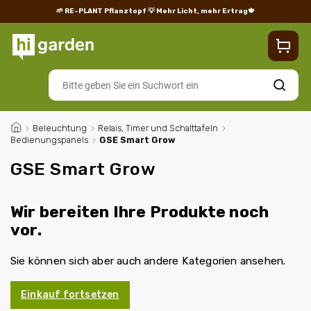
🌱 RE-PLANT Pflanztopf
💡 Mehr Licht, mehr Ertrag🍁
Blog
Lieferung
Rücksendungen und Reklamationen
Impres
Suchen
/
Beleuchtung
/
Relais, Timer und Schalttafeln
/
Bedienungspanels
/
GSE Smart Grow
GSE Smart Grow
Wir bereiten Ihre Produkte noch
vor.
Sie können sich aber auch andere Kategorien ansehen.
Einkauf fortsetzen