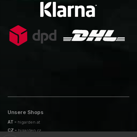
Unsere Shops
AT -
higarden.at
CZ -
higarden.cz