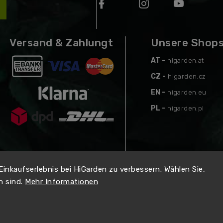
Versand & Zahlungt
Unsere Shop
AT -
higarden.at
CZ -
higarden.cz
EN -
higarden.eu
PL -
higarden.pl
 Einkaufserlebnis bei HiGarden zu verbessern. Wählen Sie,
n sind.
Mehr Informationen