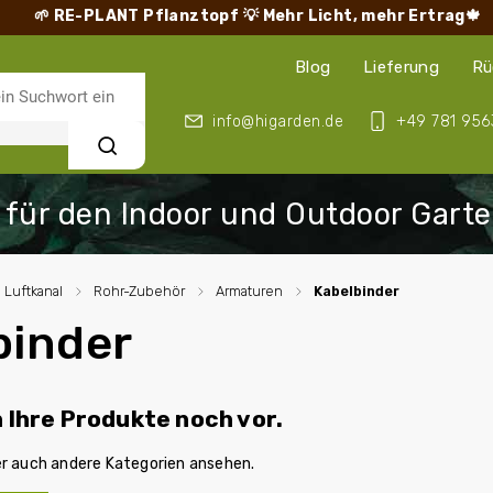
🌱 RE-PLANT Pflanztopf
💡 Mehr Licht, mehr Ertrag🍁
Blog
Lieferung
Rü
info@higarden.de
+49 781 956
Suchen
Luftkanal
/
Rohr-Zubehör
/
Armaturen
/
Kabelbinder
binder
n Ihre Produkte noch vor.
er auch andere Kategorien ansehen.