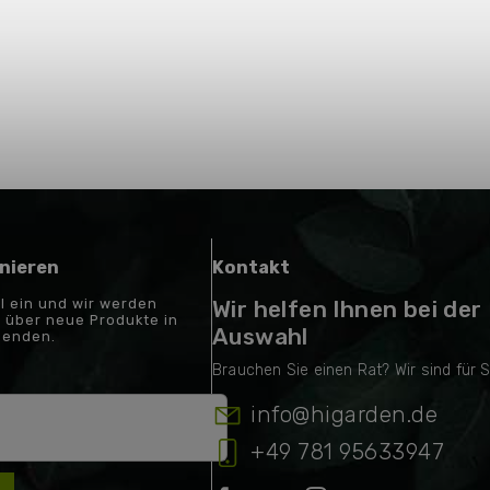
nieren
Kontakt
il ein und wir werden
Wir helfen Ihnen bei der
 über neue Produkte in
Auswahl
senden.
info
@
higarden.de
+49 781 95633947