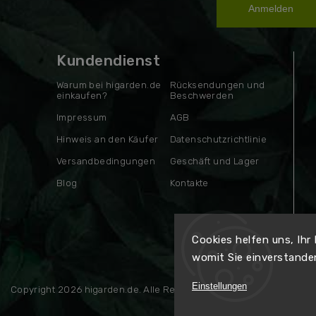
Anmelden
Kundendienst
Warum bei higarden.de
Rücksendungen und
einkaufen?
Beschwerden
Impressum
AGB
Hinweis an den Käufer
Datenschutzrichtlinie
Versandbedingungen
Geschäft und Lager
Blog
Kontakte
Cookies helfen uns, Ihr
womit Sie einverstande
Einstellungen
Copyright 2026
higarden.de
. Alle Rechte vorbehalten.
Erstellt