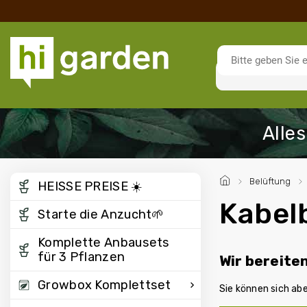
/
Belüftung
/
HEISSE PREISE ☀️
Kabel
Starte die Anzucht🌱
Komplette Anbausets
für 3 Pflanzen
Wir bereite
Growbox Komplettset
Sie können sich ab