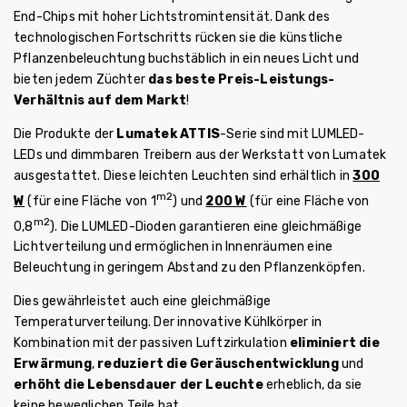
End-Chips mit hoher Lichtstromintensität. Dank des
technologischen Fortschritts rücken sie die künstliche
Pflanzenbeleuchtung buchstäblich in ein neues Licht und
bieten jedem Züchter
das beste Preis-Leistungs-
Verhältnis auf dem Markt
!
Die Produkte der
Lumatek ATTIS
-Serie sind mit LUMLED-
LEDs und dimmbaren Treibern aus der Werkstatt von Lumatek
ausgestattet. Diese leichten Leuchten sind erhältlich in
300
m2
W
(für eine Fläche von 1
) und
200 W
(für eine Fläche von
m2
0,8
). Die LUMLED-Dioden garantieren eine gleichmäßige
Lichtverteilung und ermöglichen in Innenräumen eine
Beleuchtung in geringem Abstand zu den Pflanzenköpfen.
Dies gewährleistet auch eine gleichmäßige
Temperaturverteilung. Der innovative Kühlkörper in
Kombination mit der passiven Luftzirkulation
eliminiert die
Erwärmung
,
reduziert die Geräuschentwicklung
und
erhöht die Lebensdauer der Leuchte
erheblich, da sie
keine beweglichen Teile hat.