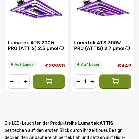
Alphabetisch
Lumatek ATS 200W
Lumatek ATS 300W
PRO (ATTIS) 2,5 µmol/J
PRO (ATTIS) 2,7 µmol/J
⏺︎ Auf Lager
⏺︎ Auf Lager
€299,90
€449
−
+
−
+
Die LED-Leuchten der Produktreihe
Lumatek
ATTIS
bestechen auf den ersten Blick durch ihr zeitloses Design,
decken den Anbaubereich perfekt ab und setzen auf High-