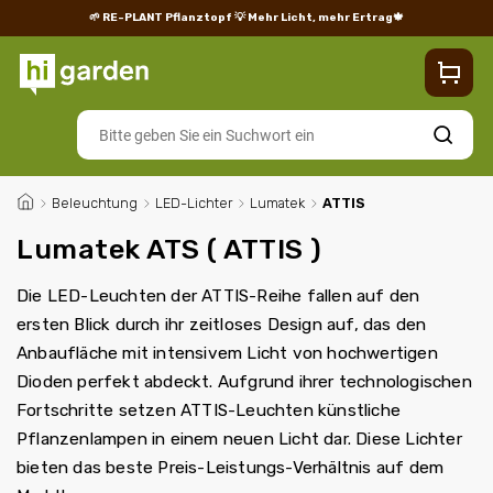
🌱 RE-PLANT Pflanztopf
💡 Mehr Licht, mehr Ertrag🍁
Blog
Lieferung
Rücksendungen und Reklamationen
Impres
Suchen
/
Beleuchtung
/
LED-Lichter
/
Lumatek
/
ATTIS
Lumatek ATS ( ATTIS )
Die LED-Leuchten der ATTIS-Reihe fallen auf den
ersten Blick durch ihr zeitloses Design auf, das den
Anbaufläche mit intensivem Licht von hochwertigen
Dioden perfekt abdeckt. Aufgrund ihrer technologischen
Fortschritte setzen ATTIS-Leuchten künstliche
Pflanzenlampen in einem neuen Licht dar. Diese Lichter
bieten das beste Preis-Leistungs-Verhältnis auf dem