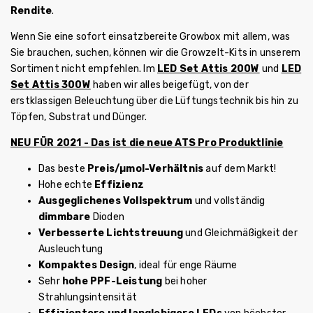
Rendite
.
Wenn Sie eine sofort einsatzbereite Growbox mit allem, was
Sie brauchen, suchen, können wir die Growzelt-Kits in unserem
Sortiment nicht empfehlen. Im
LED Set Attis 200W
und
LED
Set Attis 300W
haben wir alles beigefügt, von der
erstklassigen Beleuchtung über die Lüftungstechnik bis hin zu
Töpfen, Substrat und Dünger.
NEU FÜR 2021 - Das ist die neue ATS Pro Produktlinie
Das beste
Preis/µmol-Verhältnis
auf dem Markt!
Hohe echte
Effizienz
Ausgeglichenes Vollspektrum
und vollständig
dimmbare
Dioden
Verbesserte Lichtstreuung
und Gleichmäßigkeit der
Ausleuchtung
Kompaktes Design
, ideal für enge Räume
Sehr
hohe PPF-Leistung
bei hoher
Strahlungsintensität