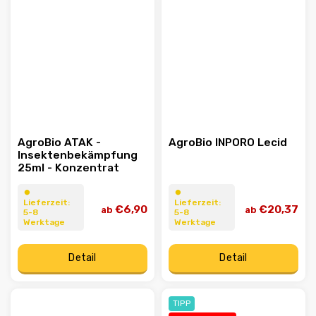
AgroBio ATAK -
AgroBio INPORO Lecid
Insektenbekämpfung
25ml - Konzentrat
⏺︎
⏺︎
Lieferzeit:
Lieferzeit:
€6,90
€20,37
ab
ab
5-8
5-8
Werktage
Werktage
Detail
Detail
TIPP