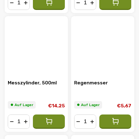
−
+
−
+
Messzylinder, 500ml
Regenmesser
⏺︎ Auf Lager
⏺︎ Auf Lager
€14,25
€5,67
−
+
−
+