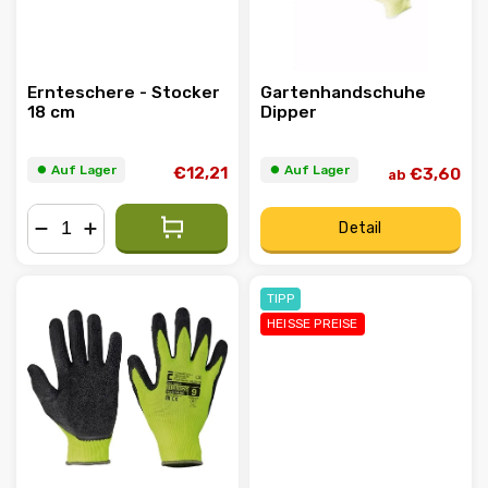
Ernteschere - Stocker
Gartenhandschuhe
18 cm
Dipper
⏺︎ Auf Lager
⏺︎ Auf Lager
€12,21
€3,60
ab
Detail
−
+
TIPP
HEISSE PREISE