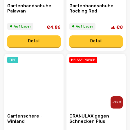
Gartenhandschuhe
Gartenhandschuhe
Palawan
Rocking Red
⏺︎ Auf Lager
⏺︎ Auf Lager
€4,86
€8
ab
Detail
Detail
TIPP
HEISSE PREISE
–13 %
Gartenschere -
GRANULAX gegen
Winland
Schnecken Plus