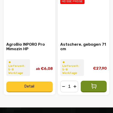
HEISSE PREISE
AgroBio INPORO Pro
Astschere, gebogen 71
Mimozin HP
cm
⏺︎
⏺︎
Lieferzeit:
Lieferzeit:
€27,90
€6,08
ab
5-8
5-8
Werktage
Werktage
Detail
−
+