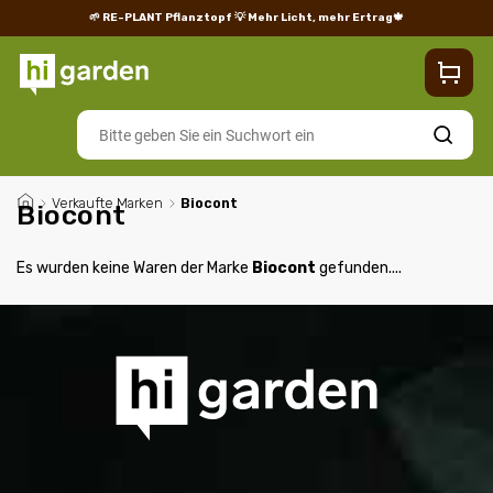
🌱 RE-PLANT Pflanztopf
💡 Mehr Licht, mehr Ertrag🍁
Blog
Lieferung
Rücksendungen und Reklamationen
Impres
Suchen
/
Verkaufte Marken
/
Biocont
Biocont
Es wurden keine Waren der Marke
Biocont
gefunden....