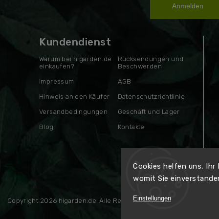
Anmelden
Kundendienst
Warum bei higarden.de
Rücksendungen und
einkaufen?
Beschwerden
Impressum
AGB
Hinweis an den Käufer
Datenschutzrichtlinie
Versandbedingungen
Geschäft und Lager
Blog
Kontakte
Cookies helfen uns, Ihr
womit Sie einverstande
Einstellungen
Copyright 2026
higarden.de
. Alle Rechte vorbehalten.
Erstellt