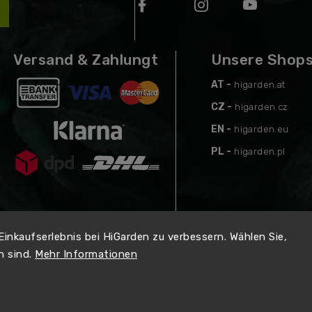
Versand & Zahlungt
Unsere Shop
AT -
higarden.at
CZ -
higarden.cz
EN -
higarden.eu
PL -
higarden.pl
 Einkaufserlebnis bei HiGarden zu verbessern. Wählen Sie,
n sind.
Mehr Informationen