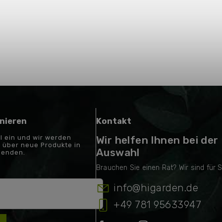
nieren
Kontakt
il ein und wir werden
Wir helfen Ihnen bei der
 über neue Produkte in
Auswahl
senden.
info
@
higarden.de
+49 781 95633947