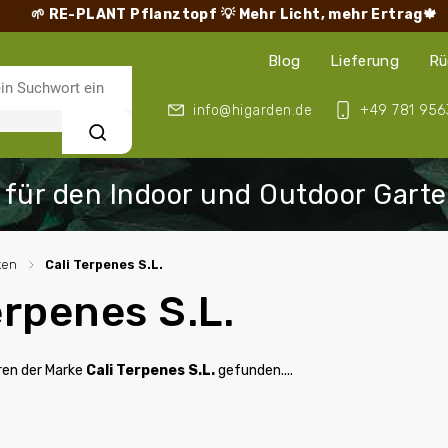
🌱 RE-PLANT Pflanztopf
💡 Mehr Licht, mehr Ertrag🍁
Blog
Lieferung
Rü
info@higarden.de
+49 781 956
Suchen
ken
/
Cali Terpenes S.L.
erpenes S.L.
ren der Marke
Cali Terpenes S.L.
gefunden....