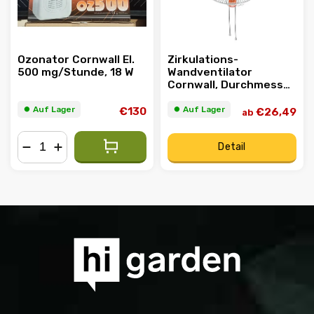
Ozonator Cornwall El.
Zirkulations-
500 mg/Stunde, 18 W
Wandventilator
Cornwall, Durchmesser
40cm/45W - Packung
⏺︎ Auf Lager
⏺︎ Auf Lager
€130
€26,49
ab
Detail
−
+