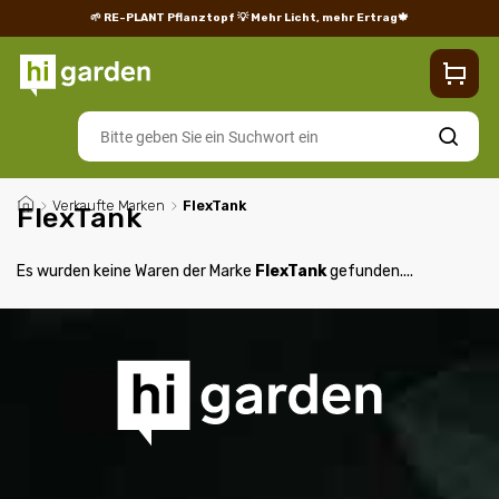
🌱 RE-PLANT Pflanztopf
💡 Mehr Licht, mehr Ertrag🍁
Blog
Lieferung
Rücksendungen und Reklamationen
Impres
Suchen
/
Verkaufte Marken
/
FlexTank
FlexTank
Es wurden keine Waren der Marke
FlexTank
gefunden....