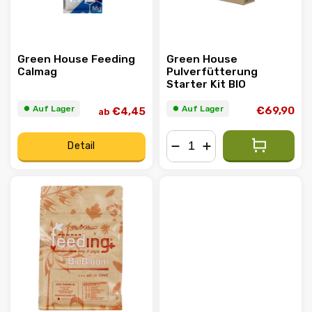
Green House Feeding
Green House
Calmag
Pulverfütterung
Starter Kit BIO
⏺︎ Auf Lager
⏺︎ Auf Lager
€69,90
€4,45
ab
Detail
−
+