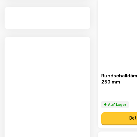
Rundschalldäm
250 mm
⏺︎ Auf Lager
Det