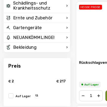
Schädlings- und
HEISSE PREISE
Krankheitsschutz
Ernte und Zubehör
Gartengeräte
NEUANKÖMMLINGE!
Bekleidung
Rückschlagven
Preis
€
2
€
217
⏺︎ Auf Lager
13
Auf Lager
−
+