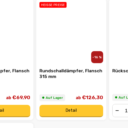
HEISSE PREISE
–16 %
pfer, Flansch
Rundschalldämpfer, Flansch
Rücksc
315 mm
€69,90
€126,30
ab
ab
⏺︎ Auf 
⏺︎ Auf Lager
ail
Detail
−