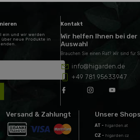
nieren
Kontakt
il ein und wir werden
Wir helfen Ihnen bei der
 über neue Produkte in
Auswahl
senden.
info
@
higarden.de
+49 781 95633947
Versand & Zahlungt
Unsere Shop
AT -
higarden.at
CZ -
higarden.cz