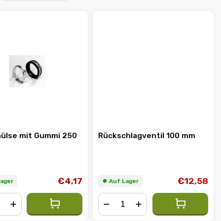
hülse mit Gummi 250
Rückschlagventil 100 mm
€4,17
€12,58
Lager
⏺︎ Auf Lager
+
−
+