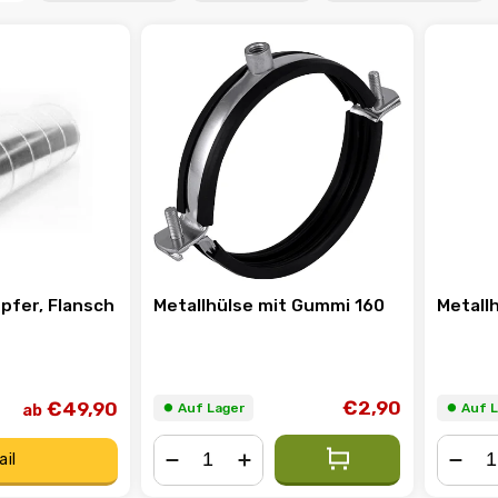
pfer, Flansch
Metallhülse mit Gummi 160
Metall
€2,90
€49,90
ab
⏺︎ Auf Lager
⏺︎ Auf 
ail
−
+
−