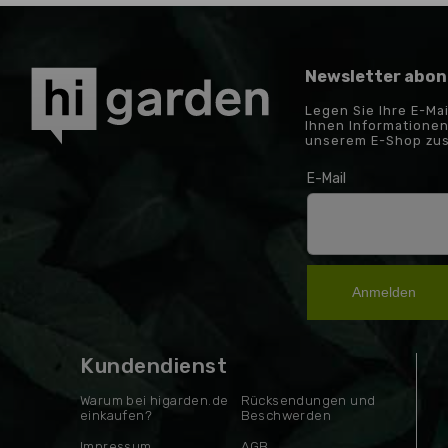
Newsletter abon
Legen Sie Ihre E-Ma
Ihnen Informationen
unserem E-Shop zu
E-Mail
Anmelden
Kundendienst
Warum bei higarden.de
Rücksendungen und
einkaufen?
Beschwerden
Impressum
AGB