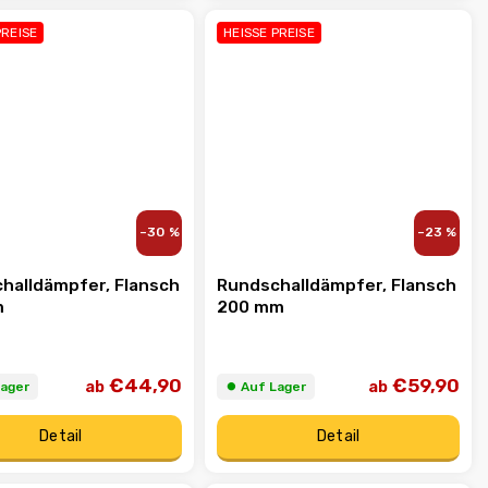
PREISE
HEISSE PREISE
–30 %
–23 %
halldämpfer, Flansch
Rundschalldämpfer, Flansch
m
200 mm
€44,90
€59,90
ab
ab
Lager
⏺︎ Auf Lager
Detail
Detail