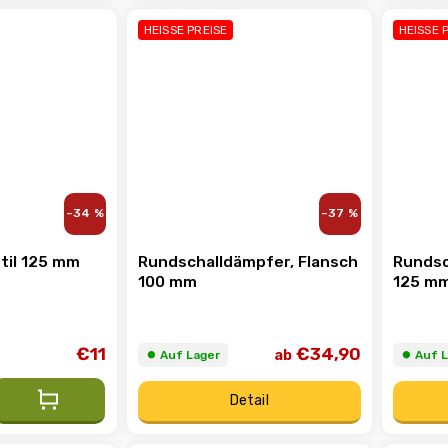
HEISSE PREISE
HEISSE 
–34 %
–37 %
til 125 mm
Rundschalldämpfer, Flansch
Rundsc
100 mm
125 m
€11
€34,90
ab
⏺︎ Auf Lager
⏺︎ Auf 
Detail