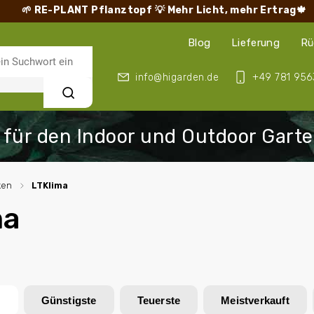
🌱 RE-PLANT Pflanztopf
💡 Mehr Licht, mehr Ertrag🍁
Blog
Lieferung
Rü
info@higarden.de
+49 781 956
Suchen
ken
/
LTKlima
ma
n
Günstigste
Teuerste
Meistverkauft