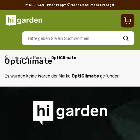
🌱 RE-PLANT Pflanztopf
💡 Mehr Licht, mehr Ertrag🍁
Blog
Lieferung
Rücksendungen und Reklamationen
Impres
Suchen
/
Verkaufte Marken
/
OptiClimate
OptiClimate
Es wurden keine Waren der Marke
OptiClimate
gefunden....