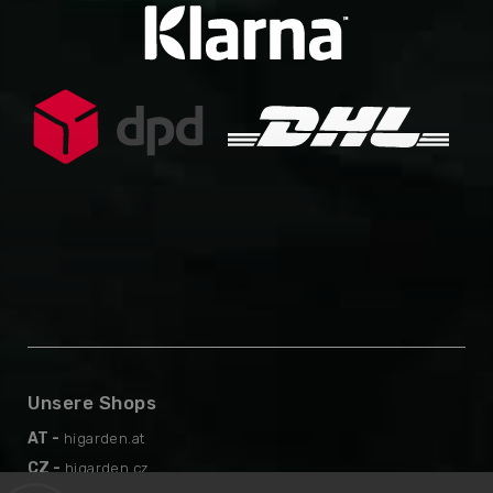
Unsere Shops
AT -
higarden.at
CZ -
higarden.cz