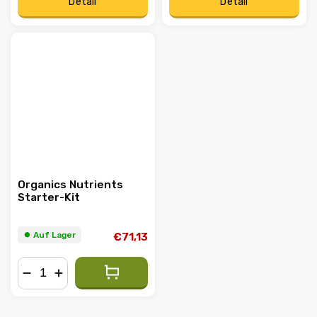
Detail
Detail
Organics Nutrients
Starter-Kit
⏺︎ Auf Lager
€71,13
−
+