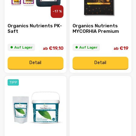
–17 %
Organics Nutrients PK-
Organics Nutrients
Saft
MYCORHIA Premium
⏺︎ Auf Lager
⏺︎ Auf Lager
€19,10
€19
ab
ab
Detail
Detail
TIPP