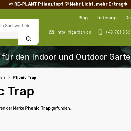
🌱 RE-PLANT Pflanztopf
💡 Mehr Licht, mehr Ertrag🍁
Blog
Lieferung
Rü
info@higarden.de
+49 781 956
Suchen
ken
/
Phonic Trap
c Trap
ren der Marke
Phonic Trap
gefunden....