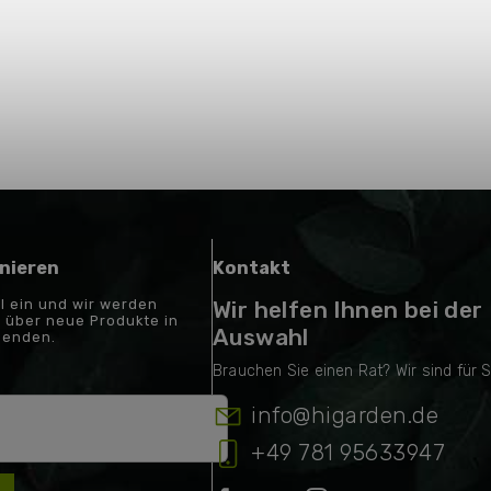
nieren
Kontakt
il ein und wir werden
Wir helfen Ihnen bei der
 über neue Produkte in
Auswahl
senden.
info
@
higarden.de
+49 781 95633947