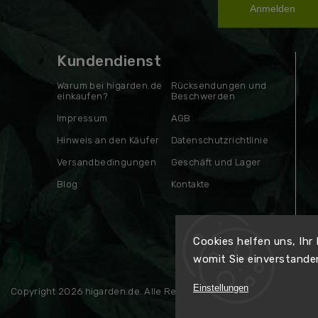
Anmelden
Kundendienst
Warum bei higarden.de
Rücksendungen und
einkaufen?
Beschwerden
Impressum
AGB
Hinweis an den Käufer
Datenschutzrichtlinie
Versandbedingungen
Geschäft und Lager
Blog
Kontakte
Cookies helfen uns, Ihr
womit Sie einverstande
Einstellungen
Copyright 2026
higarden.de
. Alle Rechte vorbehalten.
Erstellt