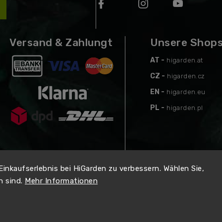
Versand & Zahlungt
Unsere Shop
AT -
higarden.at
CZ -
higarden.cz
EN -
higarden.eu
PL -
higarden.pl
 Einkaufserlebnis bei HiGarden zu verbessern. Wählen Sie,
n sind.
Mehr Informationen