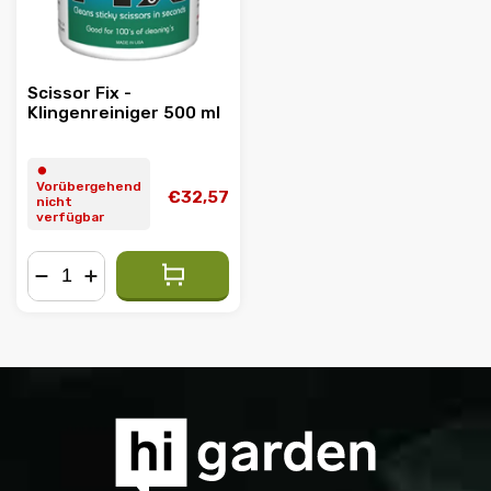
Scissor Fix -
Klingenreiniger 500 ml
⏺︎
Vorübergehend
€32,57
nicht
verfügbar
−
+