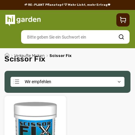
🌱 RE-PLANT Pflanztopf
💡 Mehr Licht, mehr Ertrag🍁
Blog
Lieferung
Rücksendungen und Reklamationen
Impres
Suchen
/
Verkaufte Marken
/
Scissor Fix
Scissor Fix
Wir empfehlen
Günstigste
Teuerste
Meistverkauft
Alphabetisch