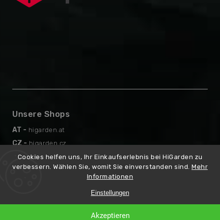
Unsere Shops
AT -
higarden.at
CZ -
higarden.cz
EN -
higarden.eu
Cookies helfen uns, Ihr Einkaufserlebnis bei HiGarden zu
verbessern. Wählen Sie, womit Sie einverstanden sind.
Mehr
PL -
higarden.pl
Informationen
Einstellungen
Copyright 2026
higarden.de
Erstellt
. Alle Rechte vorbehalten.
Akzeptieren
von