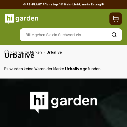
🌱 RE-PLANT Pflanztopf
💡 Mehr Licht, mehr Ertrag🍁
Blog
Lieferung
Rücksendungen und Reklamationen
Impres
Suchen
/
Verkaufte Marken
/
Urbalive
Urbalive
Es wurden keine Waren der Marke
Urbalive
gefunden....