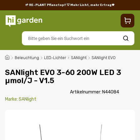
🌱 RE-PLANT Pflanztopf
💡 Mehr Licht, mehr Ertrag🍁
Blog
Lieferung
Rücksendungen und Reklamationen
Impres
Suchen
/
Beleuchtung
/
LED-Lichter
/
SANlight
/
SANlight EVO
SANlight EVO 3-60 200W LED 3
µmol/J - V1.5
Artikelnummer:
N44084
AKTION
Marke:
SANlight