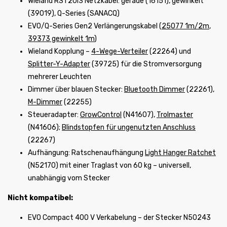
Wieland RST20i3 Netzkabel: gerade (16151), gewinkelt
(39019), Q-Series (SANACQ)
EVO/Q-Series Gen2 Verlängerungskabel (
25077 1m/2m
,
39373 gewinkelt 1m
)
Wieland Kopplung –
4-Wege-Verteiler
(22264) und
Splitter-Y-Adapter
(39725) für die Stromversorgung
mehrerer Leuchten
Dimmer über blauen Stecker:
Bluetooth Dimmer
(22261),
M-Dimmer
(22255)
Steueradapter:
GrowControl
(N41607),
Trolmaster
(N41606);
Blindstopfen für ungenutzten Anschluss
(22267)
Aufhängung: Ratschenaufhängung
Light Hanger Ratchet
(N52170) mit einer Traglast von 60 kg – universell,
unabhängig vom Stecker
Nicht kompatibel:
EVO Compact 400 V Verkabelung – der Stecker N50243