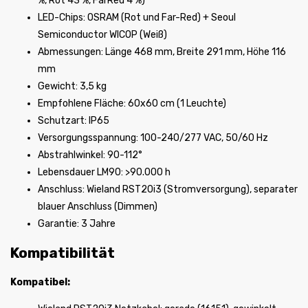
%, Rot 43 %, FarRed 4 %)
LED-Chips: OSRAM (Rot und Far-Red) + Seoul
Semiconductor WICOP (Weiß)
Abmessungen: Länge 468 mm, Breite 291 mm, Höhe 116
mm
Gewicht: 3,5 kg
Empfohlene Fläche: 60x60 cm (1 Leuchte)
Schutzart: IP65
Versorgungsspannung: 100-240/277 VAC, 50/60 Hz
Abstrahlwinkel: 90-112°
Lebensdauer LM90: >90.000 h
Anschluss: Wieland RST20i3 (Stromversorgung), separater
blauer Anschluss (Dimmen)
Garantie: 3 Jahre
Kompatibilität
Kompatibel: