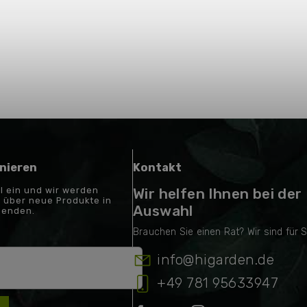
nieren
Kontakt
il ein und wir werden
Wir helfen Ihnen bei der
 über neue Produkte in
Auswahl
senden.
info
@
higarden.de
+49 781 95633947