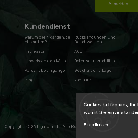
Anmelden
Kundendienst
Warum bei higarden.de
Rücksendungen und
einkaufen?
Beschwerden
Impressum
AGB
Hinweis an den Käufer
Datenschutzrichtlinie
Versandbedingungen
Geschäft und Lager
Blog
Kontakte
Cookies helfen uns, Ihr
womit Sie einverstande
Einstellungen
Copyright 2026
higarden.de
. Alle Rechte vorbehalten.
Erstellt