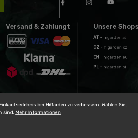
Versand & Zahlungt
Unsere Shop
AT -
higarden.at
CZ -
higarden.cz
EN -
higarden.eu
PL -
higarden.pl
 Einkaufserlebnis bei HiGarden zu verbessern. Wählen Sie,
n sind.
Mehr Informationen