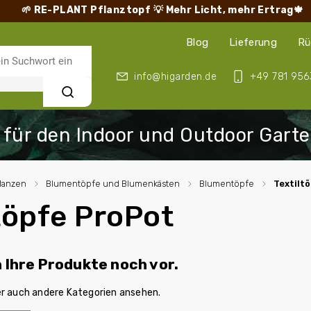
🌱 RE-PLANT Pflanztopf
💡 Mehr Licht, mehr Ertrag🍁
Blog
Lieferung
Rü
info@higarden.de
+49 781 956
Suchen
lanzen
/
Blumentöpfe und Blumenkästen
/
Blumentöpfe
/
Textilt
töpfe ProPot
n Ihre Produkte noch vor.
er auch andere Kategorien ansehen.