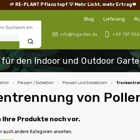
🌱 RE-PLANT Pflanztopf
💡 Mehr Licht, mehr Ertrag🍁
Blog
Lieferung
Rü
info@higarden.de
+49 781 956
Suchen
behör
/
Pressen / Extraktion
/
Pressen und Extraktoren
/
Trockentre
entrennung von Polle
n Ihre Produkte noch vor.
er auch andere Kategorien ansehen.