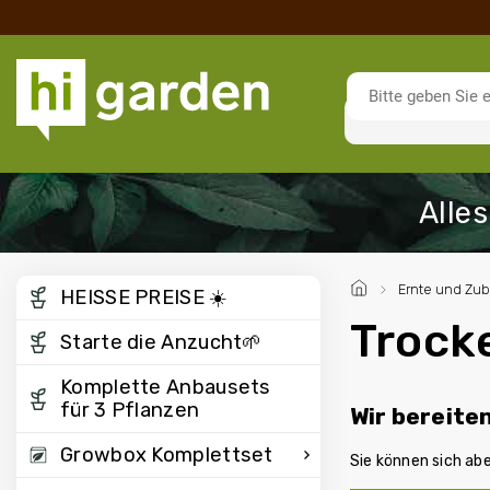
/
Ernte und Zu
HEISSE PREISE ☀️
Trock
Starte die Anzucht🌱
Komplette Anbausets
für 3 Pflanzen
Wir bereite
Growbox Komplettset
Sie können sich ab