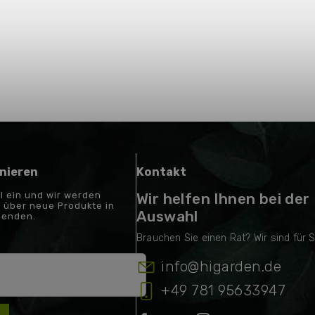
nieren
Kontakt
il ein und wir werden
Wir helfen Ihnen bei der
 über neue Produkte in
Auswahl
senden.
info
@
higarden.de
+49 781 95633947