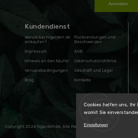
Anmelden
Kundendienst
Warum bei higarden.de
Rücksendungen und
einkaufen?
Beschwerden
Impressum
AGB
Hinweis an den Käufer
Datenschutzrichtlinie
Versandbedingungen
Geschäft und Lager
Blog
Kontakte
Cookies helfen uns, Ihr
womit Sie einverstande
Einstellungen
Copyright 2026
higarden.de
. Alle Rechte vorbehalten.
Erstellt