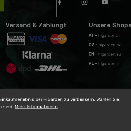
Versand & Zahlungt
Unsere Shop
AT -
higarden.at
CZ -
higarden.cz
EN -
higarden.eu
PL -
higarden.pl
 Einkaufserlebnis bei HiGarden zu verbessern. Wählen Sie,
n sind.
Mehr Informationen