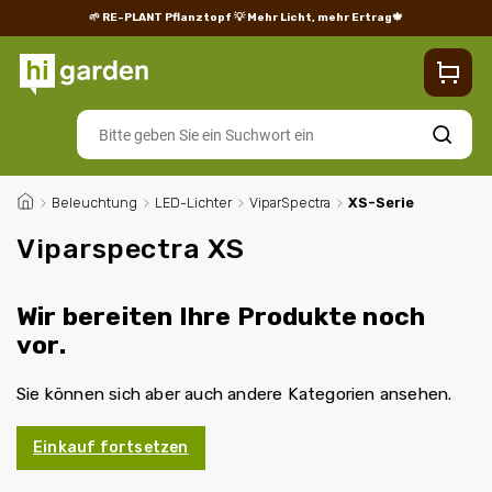
🌱 RE-PLANT Pflanztopf
💡 Mehr Licht, mehr Ertrag🍁
Blog
Lieferung
Rücksendungen und Reklamationen
Impres
Suchen
/
Beleuchtung
/
LED-Lichter
/
ViparSpectra
/
XS-Serie
Viparspectra XS
Wir bereiten Ihre Produkte noch
vor.
Sie können sich aber auch andere Kategorien ansehen.
Einkauf fortsetzen