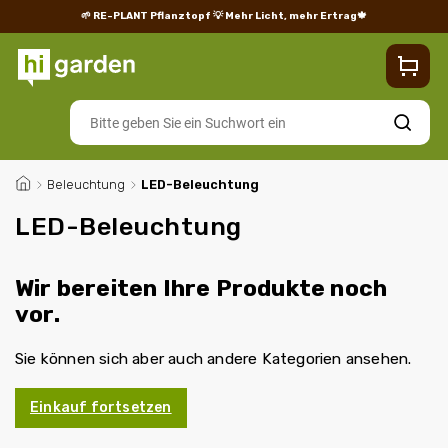
🌱 RE-PLANT Pflanztopf
💡 Mehr Licht, mehr Ertrag🍁
Blog
Lieferung
Rücksendungen und Reklamationen
Impres
Suchen
/
Beleuchtung
/
LED-Beleuchtung
LED-Beleuchtung
Wir bereiten Ihre Produkte noch
vor.
Sie können sich aber auch andere Kategorien ansehen.
Einkauf fortsetzen