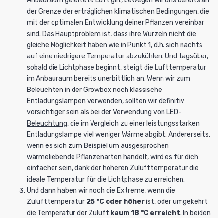
Anbauraum geleitete Luft gilt, bewegen wir uns bereits an
der Grenze der erträglichen klimatischen Bedingungen, die
mit der optimalen Entwicklung deiner Pflanzen vereinbar
sind. Das Hauptproblem ist, dass ihre Wurzeln nicht die
gleiche Möglichkeit haben wie in Punkt 1, d.h. sich nachts
auf eine niedrigere Temperatur abzukühlen. Und tagsüber,
sobald die Lichtphase beginnt, steigt die Lufttemperatur
im Anbauraum bereits unerbittlich an. Wenn wir zum
Beleuchten in der Growbox noch klassische
Entladungslampen verwenden, sollten wir definitiv
vorsichtiger sein als bei der Verwendung von
LED-
Beleuchtung
, die im Vergleich zu einer leistungsstarken
Entladungslampe viel weniger Wärme abgibt. Andererseits,
wenn es sich zum Beispiel um ausgesprochen
wärmeliebende Pflanzenarten handelt, wird es für dich
einfacher sein, dank der höheren Zulufttemperatur die
ideale Temperatur für die Lichtphase zu erreichen.
Und dann haben wir noch die Extreme, wenn die
Zulufttemperatur
25 °C oder höher
ist, oder umgekehrt
die Temperatur der Zuluft
kaum 18 °C erreicht
. In beiden