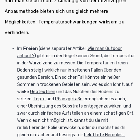
hält man sie aufrecht? Abhängig von der bevorzugten
Anbaumethode bieten sich uns gleich mehrere
Möglichkeiten, Temperaturschwankungen wirksam zu
verhindern.
Im
Freien
(siehe separater Artikel:
Wie man Outdoor
anbaut?
) gibt es in der Regel keinen Grund, die Temperatur
in der Wurzelzone zu messen. Die Temperatur im freien
Boden steigt wirklich nur in seltenen Fällen über den
gesunden Bereich. Ein solcher Fall könnte ein heißer
Sommer in trockenen Gebieten sein, wo es sich lohnt, auf
weiße
Geotextilien
und das Mulchen des Bodens zu
setzen.
Töpfe
und
Pflanzgefäße
ermöglichen es auch,
einer Überhitzung des Substrats entgegenzuwirken, und
zwar durch einfaches Aufstellen an einem schattigen Ort.
Wenn dies nicht möglich ist, kannst du sie mit
reflektierender Folie umwickeln, oder du machst es dir
gleich einfacher und besorgst dir
belüftete Hercules-