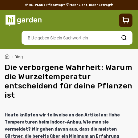
🌱 RE-PLANT Pflanztopf
💡 Mehr Licht, mehr Ertrag🍁
Blog
Lieferung
Rücksendungen und Reklamationen
Impres
Suchen
/
Blog
Die verborgene Wahrheit: Warum
die Wurzeltemperatur
entscheidend für deine Pflanzen
ist
Heute knüpfen wir teilweise an den Artikel an:
Hohe
Temperaturen beim Indoor-Anbau. Wie man sie
vermeidet?
Wir gehen davon aus, dass die meisten
Gärtner, die bereits über ein Minimum an Erfahrung