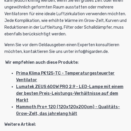
kann jedoch knifflig werden, wenn Sie ein großes Zelt oder einen
ungewöhnlich geformten Raum ausstatten oder mehrere
Ventilatoren für eine ideale Luftzirkulation verwenden möchten.
Jede Komplikation, wie erhöhte Wärme im Grow-Zelt, Kurven und
Reduktionen in der Luftleitung, Filter oder Schalldämpfer, muss
ebenfalls berücksichtigt werden.
Wenn Sie vor dem Geldausgeben einen Experten konsultieren
möchten, kontaktieren Sie uns unter
info@higarden.de
.
Wir empfehlen auch diese Produkte:
Prima Klima PK125-TC - Temperaturgesteuerter
Ventilator
Lumatek ZEUS 600W PRO 2.9 - LED-Lampe mit einem
der besten Preis-Leistungs-Verhältnisse auf dem
Markt
Mammoth Pro+ 120 (120x120x200cm) - Qualitäts-
Grow-Zelt, das jahrelang hält
Weitere Artikel: