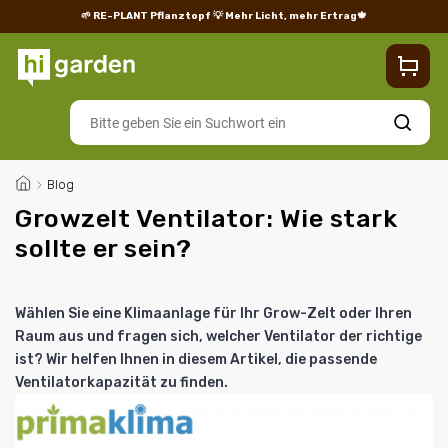
🌱 RE-PLANT Pflanztopf
💡 Mehr Licht, mehr Ertrag🍁
Blog
Lieferung
Rücksendungen und Reklamationen
Impres
Suchen
/
Blog
Growzelt Ventilator: Wie stark
sollte er sein?
Wählen Sie eine
Klimaanlage
für Ihr
Grow-Zelt
oder Ihren
Raum aus und fragen sich, welcher
Ventilator
der richtige
ist? Wir helfen Ihnen in diesem Artikel, die passende
Ventilatorkapazität zu finden.