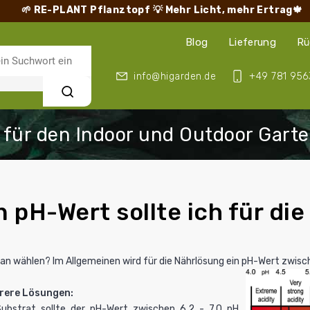
🌱 RE-PLANT Pflanztopf
💡 Mehr Licht, mehr Ertrag🍁
Blog
Lieferung
Rü
info@higarden.de
+49 781 956
Suchen
 pH-Wert sollte ich für di
an wählen? Im Allgemeinen wird für die
Nährlösung
ein pH-Wert zwisch
hrere Lösungen:
ubstrat sollte der pH-Wert zwischen 6,2 - 7,0
pH