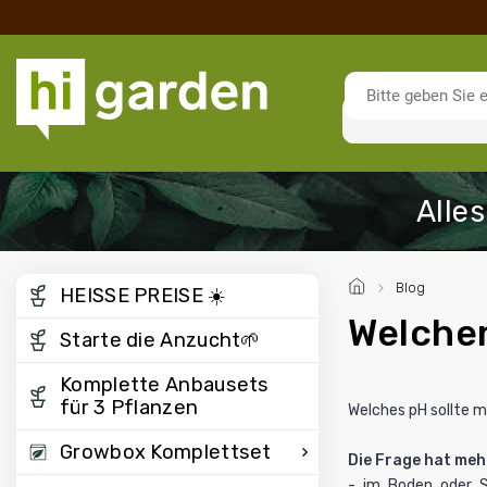
/
Blog
HEISSE PREISE ☀️
Welchen
Starte die Anzucht🌱
Komplette Anbausets
für 3 Pflanzen
Welches
pH
sollte m
Growbox Komplettset
Die Frage hat me
- im Boden oder S