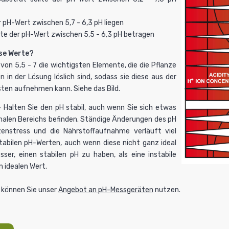
er pH-Wert zwischen 5,7 - 6,3
pH
liegen
llte der pH-Wert zwischen 5,5 - 6,3
pH
betragen
se Werte?
 von 5,5 - 7 die wichtigsten Elemente, die die Pflanze
 in der Lösung löslich sind, sodass sie diese aus der
ten aufnehmen kann. Siehe das Bild.
 Halten Sie den
pH
stabil, auch wenn Sie sich etwas
malen Bereichs befinden. Ständige Änderungen des
pH
zenstress
und die Nährstoffaufnahme verläuft viel
stabilen pH-Werten, auch wenn diese nicht ganz ideal
esser, einen stabilen
pH
zu haben, als eine instabile
idealen Wert.
können Sie unser
Angebot an pH-Messgeräten
nutzen.