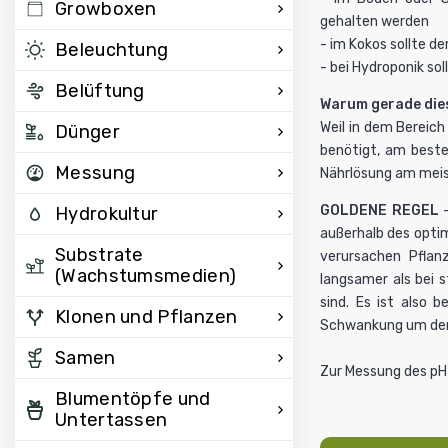
Growboxen
gehalten werden
- im Kokos sollte d
Beleuchtung
- bei Hydroponik so
Belüftung
Warum gerade die
Weil in dem Bereich
Dünger
benötigt, am besten
Messung
Nährlösung am meis
GOLDENE REGEL
-
Hydrokultur
außerhalb des opti
Substrate
verursachen
Pflan
(Wachstumsmedien)
langsamer als bei 
sind. Es ist also b
Klonen und Pflanzen
Schwankung um den 
Samen
Zur Messung des
pH
Blumentöpfe und
Untertassen