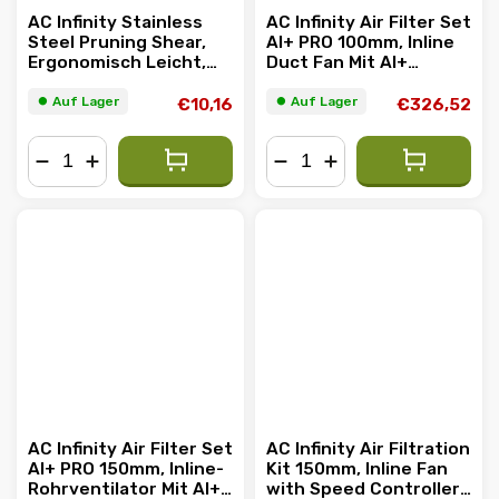
AC Infinity Stainless
AC Infinity Air Filter Set
Steel Pruning Shear,
AI+ PRO 100mm, Inline
Ergonomisch Leicht,
Duct Fan Mit AI+
16.8cm gerade Klingen
Controller und
Activated Charcoal
⏺︎ Auf Lager
⏺︎ Auf Lager
€10,16
€326,52
Filter
−
+
−
+
AC Infinity Air Filter Set
AC Infinity Air Filtration
AI+ PRO 150mm, Inline-
Kit 150mm, Inline Fan
Rohrventilator Mit AI+
with Speed Controller,