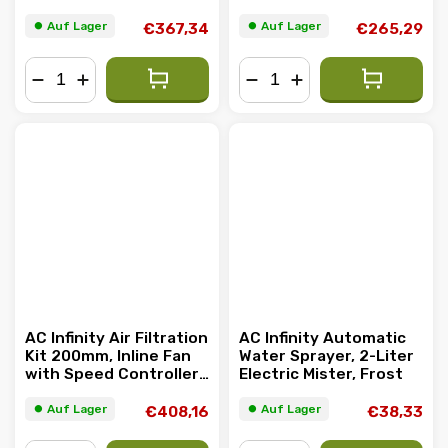
Controller und
Carbon Filter & Ducting
Aktivkohlefilter
Combo
⏺︎ Auf Lager
⏺︎ Auf Lager
€367,34
€265,29
−
+
−
+
AC Infinity Air Filtration
AC Infinity Automatic
Kit 200mm, Inline Fan
Water Sprayer, 2-Liter
with Speed Controller,
Electric Mister, Frost
Carbon Filter & Ducting
Combo
⏺︎ Auf Lager
⏺︎ Auf Lager
€408,16
€38,33