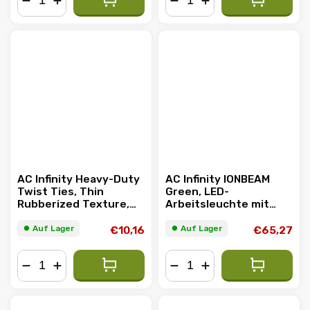
−
+
−
+
AC Infinity Heavy-Duty
AC Infinity IONBEAM
Twist Ties, Thin
Green, LED-
Rubberized Texture,
Arbeitsleuchte mit
10m
Dimm-Timer-
Controller, 40,7cm
⏺︎ Auf Lager
⏺︎ Auf Lager
€10,16
€65,27
−
+
−
+