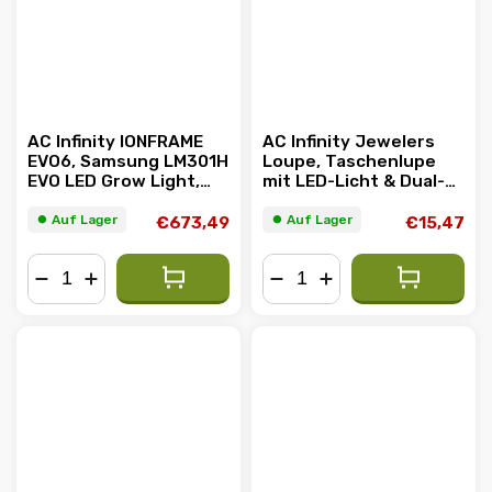
AC Infinity IONFRAME
AC Infinity Jewelers
EVO6, Samsung LM301H
Loupe, Taschenlupe
EVO LED Grow Light,
mit LED-Licht & Dual-
500W, 120x120cm
Linsen
⏺︎ Auf Lager
⏺︎ Auf Lager
€673,49
€15,47
−
+
−
+