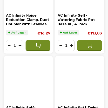
AC Infinity Noise
AC Infinity Self-
Reduction Clamp, Duct
Watering Fabric Pot
Coupler with Stainless
Base XL, 4-Pack
Steel Clamps, 100mm
⏺︎ Auf Lager
⏺︎ Auf Lager
€16,29
€113,03
−
+
−
+
AC Infinity Self-
AC Infinity Soft Twist