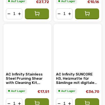
Feuchtigkeits- und
16,8cm Klingen
⏺︎ Auf Lager
⏺︎ Auf Lager
€27,72
€10,16
Sättigungsgrade, IP67-
wasserbeständig
−
+
−
+
AC Infinity Stainless
AC Infinity SUNCORE
Steel Pruning Shear
H3, Heizmatte für
with Cleaning Kit,
Sämlinge mit digitalem
Ergonomisch Leicht,
Display-Controller,
16.8cm gerade klingen
25.4cm x 52.7cm
⏺︎ Auf Lager
⏺︎ Auf Lager
€17,51
€36,70