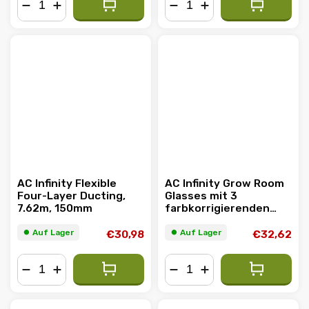
−
+
−
+
AC Infinity Flexible
AC Infinity Grow Room
Four-Layer Ducting,
Glasses mit 3
7.62m, 150mm
farbkorrigierenden
Gläsern
⏺︎ Auf Lager
⏺︎ Auf Lager
€30,98
€32,62
−
+
−
+