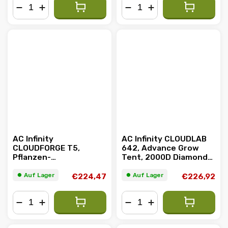
−
+
−
+
AC Infinity
AC Infinity CLOUDLAB
CLOUDFORGE T5,
642, Advance Grow
Pflanzen-
Tent, 2000D Diamond
Luftbefeuchter 9L,
Mylar Canvas,
Kalt- und Warmnebel,
120x60x180cm
⏺︎ Auf Lager
⏺︎ Auf Lager
€224,47
€226,92
UV-C, VPD-
Feuchtigkeitssteuerung
−
+
−
+