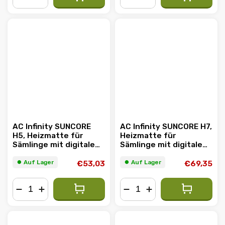
−
+
−
+
AC Infinity SUNCORE
AC Infinity SUNCORE H7,
H5, Heizmatte für
Heizmatte für
Sämlinge mit digitalem
Sämlinge mit digitalem
Display-Controller,
Display-Controller,
50.8cm x 52.7cm
52.7cm x 121.9cm
⏺︎ Auf Lager
⏺︎ Auf Lager
€53,03
€69,35
−
+
−
+