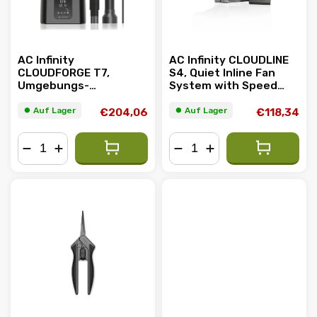
AC Infinity
AC Infinity CLOUDLINE
CLOUDFORGE T7,
S4, Quiet Inline Fan
Umgebungs-
System with Speed
Luftbefeuchter für
Controller, 100mm
Pflanzen, 15L, Smart-
⏺︎ Auf Lager
⏺︎ Auf Lager
€204,06
€118,34
Steuerung, gezielte
Verdampfung
−
+
−
+