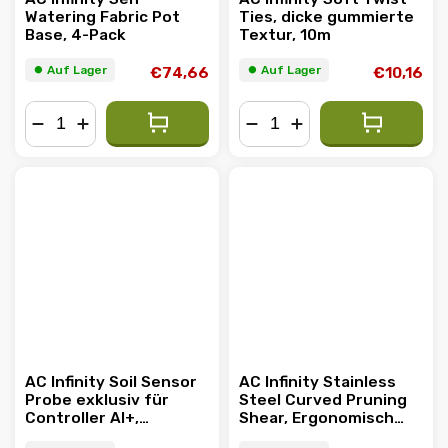
Watering Fabric Pot
Ties, dicke gummierte
Base, 4-Pack
Textur, 10m
⏺︎ Auf Lager
⏺︎ Auf Lager
€74,66
€10,16
−
+
−
+
AC Infinity Soil Sensor
AC Infinity Stainless
Probe exklusiv für
Steel Curved Pruning
Controller AI+,
Shear, Ergonomisch
überwacht
Leichtgewichtig,