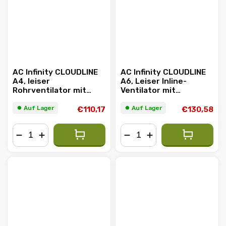
AC Infinity CLOUDLINE
AC Infinity CLOUDLINE
A4, leiser
A6, Leiser Inline-
Rohrventilator mit
Ventilator mit
Drehzahlregler, 100mm
Drehzahlregler, 150mm
⏺︎ Auf Lager
⏺︎ Auf Lager
€110,17
€130,58
−
+
−
+