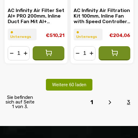
AC Infinity Air Filter Set
AC Infinity Air Filtration
AI+ PRO 200mm, Inline
Kit 100mm, Inline Fan
Duct Fan Mit AI+
with Speed Controller,
Controller und
Carbon Filter & Ducting
Aktivkohlefilter
Combo
⏺︎
⏺︎
€510,21
€204,06
Unterwegs
Unterwegs
−
+
−
+
Weitere 60 laden
Sie befinden
1
3
sich auf Seite
1 von 3.