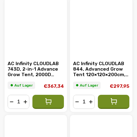
AC Infinity CLOUDLAB
AC Infinity CLOUDLAB
743D, 2-in-1 Advance
844, Advanced Grow
Grow Tent, 2000D
Tent 120×120×200cm,
Mylar Canvas,
2000D Oxford Canvas
120x90x180cm
Fabric, Großes
⏺︎ Auf Lager
⏺︎ Auf Lager
€367,34
€297,95
Sichtfenster mit
Reißverschluss
−
+
−
+