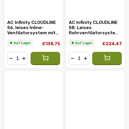
AC Infinity CLOUDLINE
AC Infinity CLOUDLINE
S6, leises Inline-
S8, Leises
Ventilatorsystem mit
Rohrventilatorsystem
Drehzahlregler, 150mm
mit Drehzahlregler,
200mm
⏺︎ Auf Lager
⏺︎ Auf Lager
€138,75
€224,47
−
+
−
+