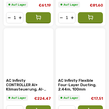
motor, 10-stufige
stage Dynamic Wind
dynamische Windmodi
Modes und Fan Speeds
⏺︎ Auf Lager
⏺︎ Auf Lager
€61,19
€81,60
und
Lüftergeschwindigkeiten
−
+
−
+
AC Infinity
AC Infinity Flexible
CONTROLLER AI+
Four-Layer Ducting,
Klimasteuerung, AI-
2.44m, 100mm
gestütztes Lernen
und Dynamische
⏺︎ Auf Lager
⏺︎ Auf Lager
€224,47
€17,51
Stufenanpassung