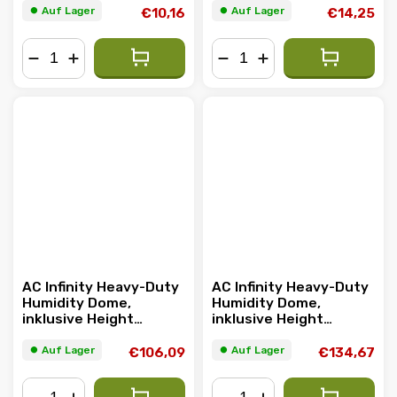
⏺︎ Auf Lager
⏺︎ Auf Lager
€10,16
€14,25
−
+
−
+
AC Infinity Heavy-Duty
AC Infinity Heavy-Duty
Humidity Dome,
Humidity Dome,
inklusive Height
inklusive Height
Extension Kit mit LED
Extension Kit mit LED-
Lighting 28W, 36x23cm
Beleuchtung 20W,
⏺︎ Auf Lager
⏺︎ Auf Lager
€106,09
€134,67
20.3x12.7cm