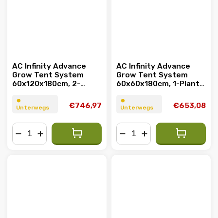
AC Infinity Advance
AC Infinity Advance
Grow Tent System
Grow Tent System
60x120x180cm, 2-
60x60x180cm, 1-Plant
Pflanzen-Kit, WiFi-
Kit, WiFi-Integrated
integrierte Steuerung
Controls
⏺︎
⏺︎
€746,97
€653,08
Unterwegs
Unterwegs
−
+
−
+