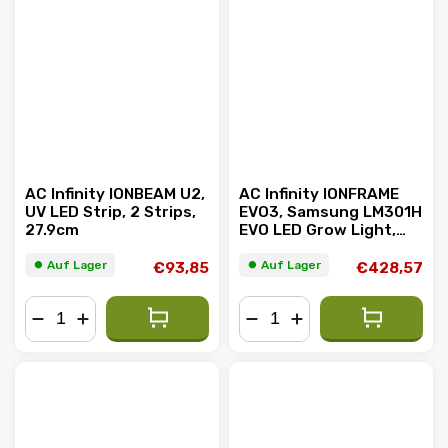
AC Infinity IONBEAM U2,
AC Infinity IONFRAME
UV LED Strip, 2 Strips,
EVO3, Samsung LM301H
27.9cm
EVO LED Grow Light,
280W, 60x120cm
⏺︎ Auf Lager
⏺︎ Auf Lager
€93,85
€428,57
−
+
−
+