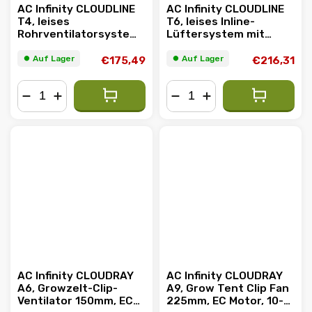
AC Infinity CLOUDLINE
AC Infinity CLOUDLINE
T4, leises
T6, leises Inline-
Rohrventilatorsystem
Lüftersystem mit
mit Temperatur-,
Temperatur-,
Luftfeuchtigkeits-
Feuchtigkeits- und
⏺︎ Auf Lager
⏺︎ Auf Lager
€175,49
€216,31
und VPD-Controller,
VPD-Controller, 150mm
100mm
−
+
−
+
AC Infinity CLOUDRAY
AC Infinity CLOUDRAY
A6, Growzelt-Clip-
A9, Grow Tent Clip Fan
Ventilator 150mm, EC
225mm, EC Motor, 10-