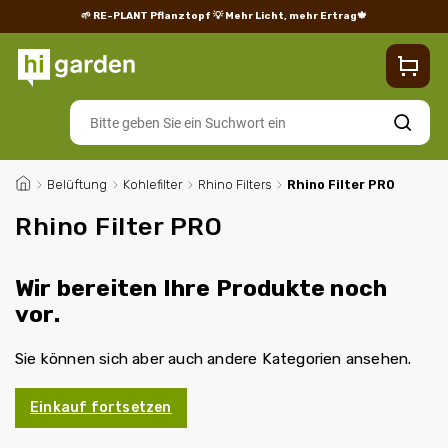
🌱 RE-PLANT Pflanztopf
💡 Mehr Licht, mehr Ertrag🍁
Blog
Lieferung
Rücksendungen und Reklamationen
Impres
Suchen
/
Belüftung
/
Kohlefilter
/
Rhino Filters
/
Rhino Filter PRO
Rhino Filter PRO
Wir bereiten Ihre Produkte noch
vor.
Sie können sich aber auch andere Kategorien ansehen.
Einkauf fortsetzen