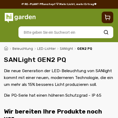
🌱 RE-PLANT Pflanztopf
💡 Mehr Licht, mehr Ertrag🍁
Blog
Lieferung
Rücksendungen und Reklamationen
Impres
Suchen
/
Beleuchtung
/
LED-Lichter
/
SANlight
/
GEN2 PQ
SANLight GEN2 PQ
Die neue Generation der LED-Beleuchtung von SANlight
kommt mit einer neuen, moderneren Technologie, die ein
um mehr als 15% besseres Licht produzieren soll.
Die PQ-Serie hat einen höheren Schutzgrad - IP 65
Wir bereiten Ihre Produkte noch